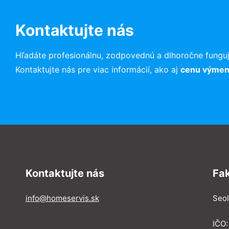
Kontaktujte nás
Hľadáte profesionálnu, zodpovednú a dlhoročne funguj
Kontaktujte nás pre viac informácií, ako aj
cenu výmeny
Kontaktujte nás
Fa
info@homeservis.sk
Seol
IČO