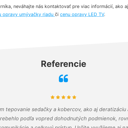
ka, neváhajte nás kontaktovať pre viac informácií, ako a
u opravy umývačky riadu
či
cenu opravy LED TV
.
Referencie
ám tepovanie sedačky a kobercov, ako aj deratizáci
prebehlo podľa vopred dohodnutých podmienok, rovn
omunikácie a celkový prístup. Určite využijeme aj n