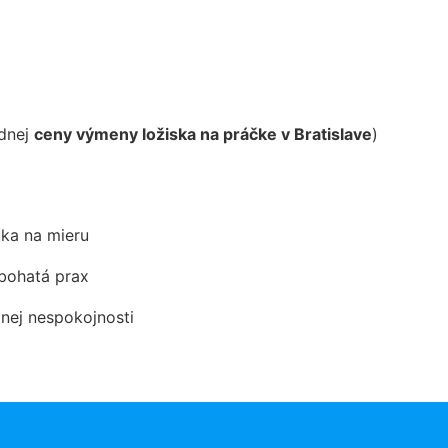
odnej
ceny výmeny ložiska na práčke v Bratislave
)
ka na mieru
 bohatá prax
dnej nespokojnosti