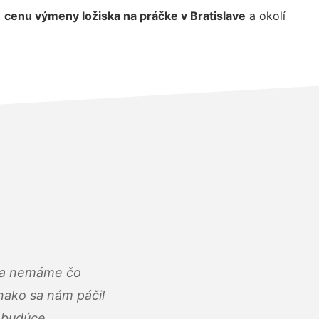
j
cenu výmeny ložiska na práčke v Bratislave
a okolí
u a nemáme čo
ako sa nám páčil
abudúce.