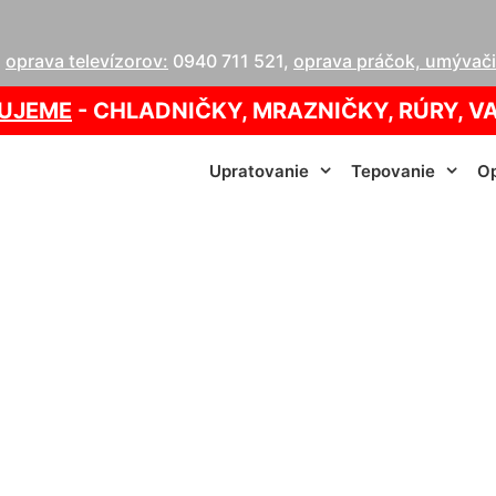
,
oprava televízorov:
0940 711 521
,
oprava práčok, umývačie
UJEME
- CHLADNIČKY, MRAZNIČKY, RÚRY, V
Upratovanie
Tepovanie
Op
 ložiska na práčk
info@homeservis.sk
0940 005 822