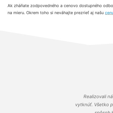
Ak zháňate zodpovedného a cenovo dostupného odborní
na mieru. Okrem toho si neváhajte prezrieť aj našu
cen
Realizovali n
vytknúť. Všetko 
spôsob k