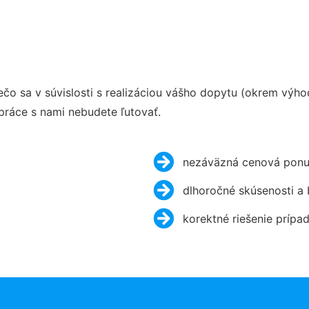
o sa v súvislosti s realizáciou vášho dopytu (okrem výh
práce s nami nebudete ľutovať.
nezáväzná cenová ponu
dlhoročné skúsenosti a
korektné riešenie prípa