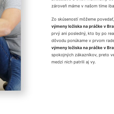
zároveň máme v našom tíme iba
Zo skúseností môžeme povedať,
výmeny ložiska na práčke v Bra
prvý ani posledný, kto by po real
dôvodu ponúkame v prvom rade 
výmeny ložiska na práčke v Bra
spokojných zákazníkov, preto ve
medzi nich patrili aj vy.