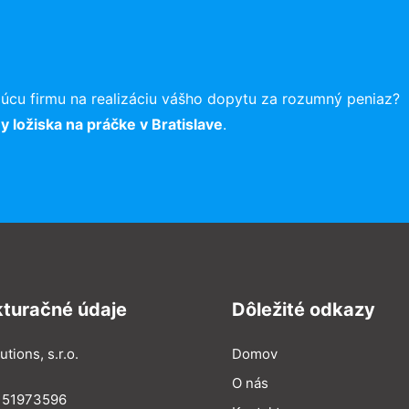
úcu firmu na realizáciu vášho dopytu za rozumný peniaz?
 ložiska na práčke v Bratislave
.
kturačné údaje
Dôležité odkazy
utions, s.r.o.
Domov
O nás
: 51973596