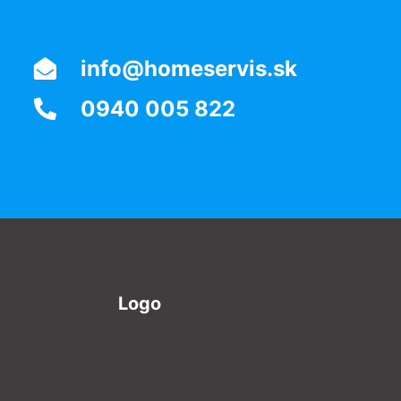
info@homeservis.sk
0940 005 822
Logo