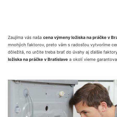
Zaujíma vás naša
cena výmeny ložiska na práčke v Bra
mnohých faktorov, preto vám s radosťou vytvoríme c
dôležitá, no určite treba brať do úvahy aj ďalšie fakto
ložiska na práčke v Bratislave
a okolí vieme garantova