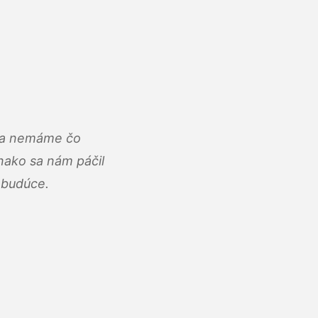
u a nemáme čo
ako sa nám páčil
abudúce.