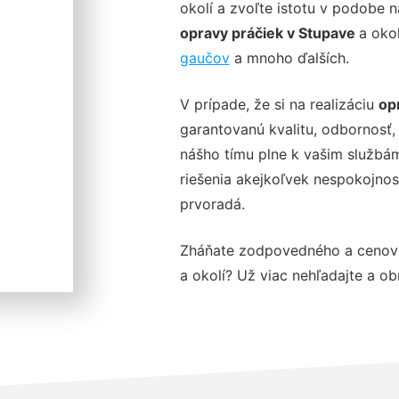
okolí a zvoľte istotu v podobe 
opravy práčiek v Stupave
a oko
gaučov
a mnoho ďalších.
V prípade, že si na realizáciu
op
garantovanú kvalitu, odbornosť, 
nášho tímu plne k vašim službám
riešenia akejkoľvek nespokojnos
prvoradá.
Zháňate zodpovedného a cenov
a okolí? Už viac nehľadajte a obr