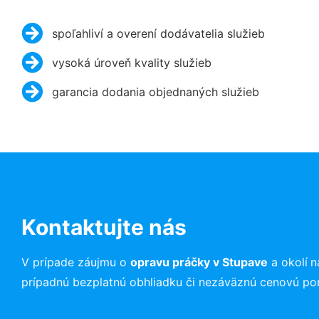
spoľahliví a overení dodávatelia služieb
vysoká úroveň kvality služieb
garancia dodania objednaných služieb
Kontaktujte nás
V prípade záujmu o
opravu práčky v Stupave
a okolí
n
prípadnú bezplatnú obhliadku či nezáväznú cenovú po