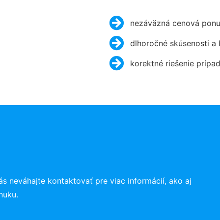
nezáväzná cenová ponu
dlhoročné skúsenosti a
korektné riešenie prípa
ás neváhajte kontaktovať pre viac informácií, ako aj
nuku.