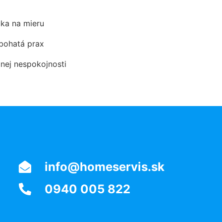
ka na mieru
 bohatá prax
dnej nespokojnosti
info@homeservis.sk
0940 005 822