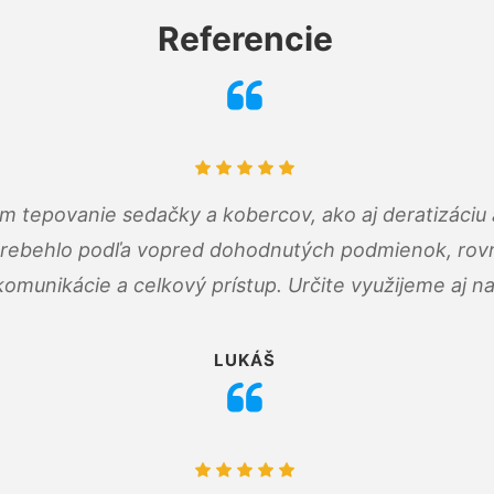
Referencie
ám tepovanie sedačky a kobercov, ako aj deratizáci
prebehlo podľa vopred dohodnutých podmienok, rovn
omunikácie a celkový prístup. Určite využijeme aj n
LUKÁŠ