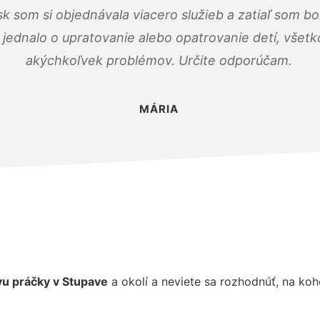
k som si objednávala viacero služieb a zatiaľ som b
a jednalo o upratovanie alebo opatrovanie detí, všet
akýchkoľvek problémov. Určite odporúčam.
MÁRIA
u práčky v Stupave
a okolí a neviete sa rozhodnúť, na ko