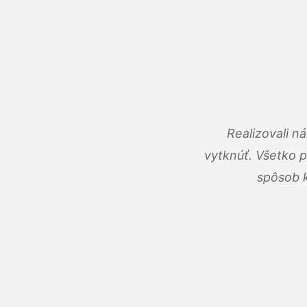
Realizovali n
vytknúť. Všetko 
spôsob k