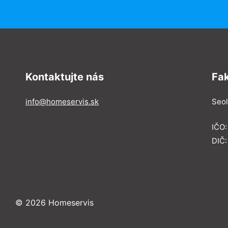
Kontaktujte nás
Fa
info@homeservis.sk
Seol
IČO
DIČ:
© 2026 Homeservis