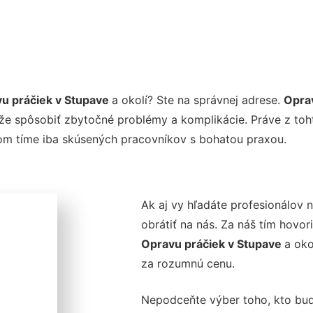
vu práčiek v Stupave
a okolí? Ste na správnej adrese.
Opra
ôže spôsobiť zbytočné problémy a komplikácie. Práve z to
šom tíme iba skúsených pracovníkov s bohatou praxou.
Ak aj vy hľadáte profesionálov 
obrátiť na nás. Za náš tím hovo
Opravu práčiek v Stupave
a oko
za rozumnú cenu.
Nepodceňte výber toho, kto bu