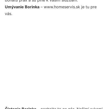
Umývanie Borinka
– www.homeservis.sk je tu pre
vás.
Čistenie Borinka
– nechajte to na nás. Našimi rukami