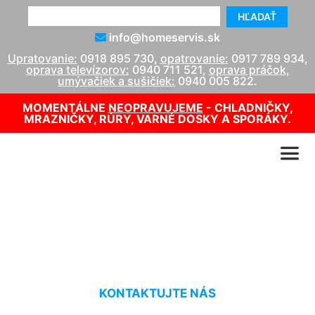
HĽADAŤ
info@homeservis.sk
Upratovanie:
0918 895 730
,
opatrovanie:
0917 789 934
,
oprava televízorov:
0940 711 521
,
oprava práčok,
umývačiek a sušičiek:
0940 005 822
.
MOMENTÁLNE
NEOPRAVUJEME
- CHLADNIČKY,
MRAZNIČKY, RÚRY, VARNÉ DOSKY A SPORÁKY.
Umývanie Borinka
KONTAKTUJTE NÁS