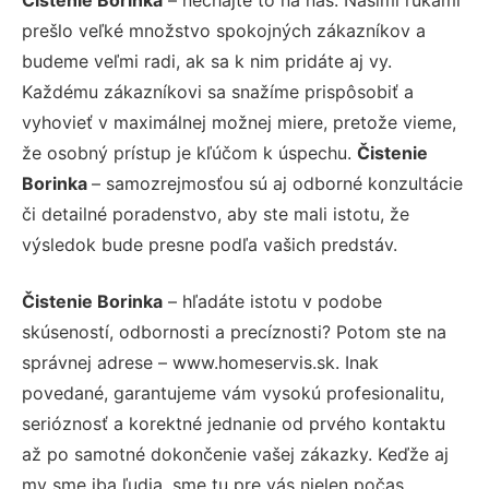
prešlo veľké množstvo spokojných zákazníkov a
budeme veľmi radi, ak sa k nim pridáte aj vy.
Každému zákazníkovi sa snažíme prispôsobiť a
vyhovieť v maximálnej možnej miere, pretože vieme,
že osobný prístup je kľúčom k úspechu.
Čistenie
Borinka
– samozrejmosťou sú aj odborné konzultácie
či detailné poradenstvo, aby ste mali istotu, že
výsledok bude presne podľa vašich predstáv.
Čistenie Borinka
– hľadáte istotu v podobe
skúseností, odbornosti a precíznosti? Potom ste na
správnej adrese – www.homeservis.sk. Inak
povedané, garantujeme vám vysokú profesionalitu,
serióznosť a korektné jednanie od prvého kontaktu
až po samotné dokončenie vašej zákazky. Keďže aj
my sme iba ľudia, sme tu pre vás nielen počas