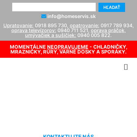
HĽADAŤ
info@homeservis.sk
Upratovanie:
0918 895 730
,
opatrovanie:
0917 789 934
,
oprava televízorov:
0940 711 521
,
oprava práčok,
umývačiek a sušičiek:
0940 005 822
.
MOMENTÁLNE
NEOPRAVUJEME
- CHLADNIČKY,
MRAZNIČKY, RÚRY, VARNÉ DOSKY A SPORÁKY.
Umývanie Deutsch
Jahrndorf
KONTAKTUJTE NÁS