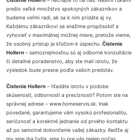
prešlo veľké množstvo spokojných zákazníkov a
budeme veľmi radi, ak sa k nim pridáte aj vy.
Každému zákazníkovi sa snažíme prispôsobiť a
vyhovieť v maximálnej možnej miere, pretože vieme,
že osobný prístup je kľúčom k úspechu.
Čistenie
Hollern
– samozrejmosťou sú aj odborné konzultácie
či detailné poradenstvo, aby ste mali istotu, že
výsledok bude presne podľa vašich predstáv.
Čistenie Hollern
– hľadáte istotu v podobe
skúseností, odbornosti a precíznosti? Potom ste na
správnej adrese – www.homeservis.sk. Inak
povedané, garantujeme vám vysokú profesionalitu,
serióznosť a korektné jednanie od prvého kontaktu
až po samotné dokončenie vašej zákazky. Keďže aj
my sme iba ľudia, sme tu pre vás nielen počas