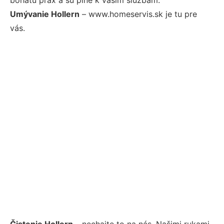
Umývanie Hollern
– www.homeservis.sk je tu pre
vás.
Čistenie Hollern
– nechajte to na nás. Našimi rukami