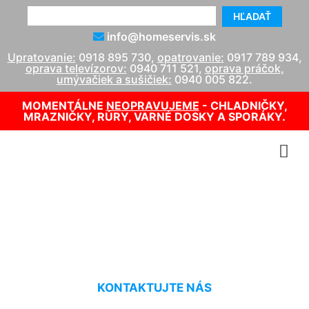
HĽADAŤ
info@homeservis.sk
Upratovanie:
0918 895 730
,
opatrovanie:
0917 789 934
,
oprava televízorov:
0940 711 521
,
oprava práčok,
umývačiek a sušičiek:
0940 005 822
.
MOMENTÁLNE
NEOPRAVUJEME
- CHLADNIČKY,
MRAZNIČKY, RÚRY, VARNÉ DOSKY A SPORÁKY.
Umývanie Hollern
KONTAKTUJTE NÁS