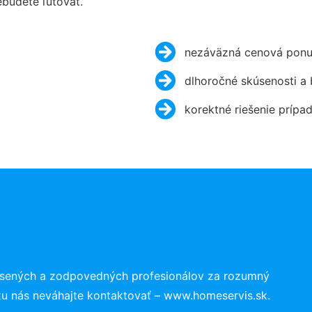
budete ľutovať.
nezáväzná cenová ponu
dlhoročné skúsenosti a
korektné riešenie prípa
úsených a zodpovedných profesionálov za rozumný
ku nás neváhajte kontaktovať – www.homeservis.sk.