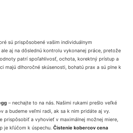
oré sú prispôsobené vašim individuálnym
 ale aj na dôslednú kontrolu vykonanej práce, pretože
noty patrí spoľahlivosť, ochota, korektný prístup a
i majú dlhoročné skúsenosti, bohatú prax a sú plne k
egg
– nechajte to na nás. Našimi rukami prešlo veľké
a budeme veľmi radi, ak sa k nim pridáte aj vy.
 prispôsobiť a vyhovieť v maximálnej možnej miere,
up je kľúčom k úspechu.
Čistenie kobercov cena