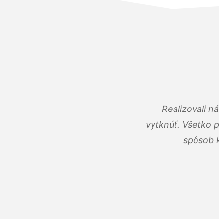
Realizovali n
vytknúť. Všetko 
spôsob k