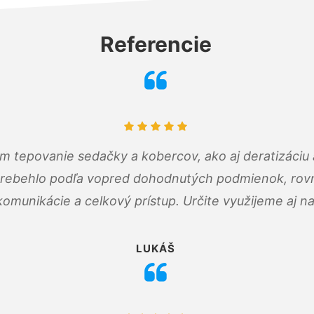
Referencie
ám tepovanie sedačky a kobercov, ako aj deratizáci
prebehlo podľa vopred dohodnutých podmienok, rovn
omunikácie a celkový prístup. Určite využijeme aj n
LUKÁŠ