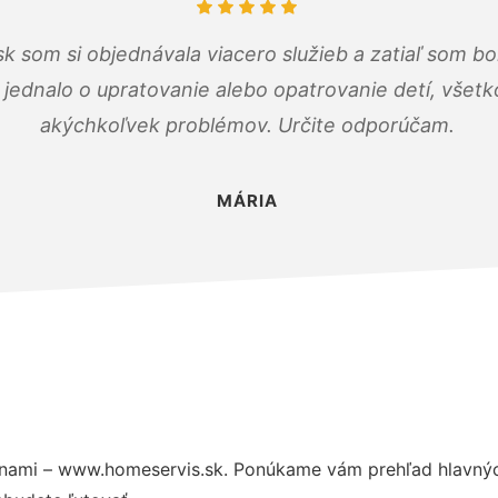
k som si objednávala viacero služieb a zatiaľ som b
a jednalo o upratovanie alebo opatrovanie detí, všet
akýchkoľvek problémov. Určite odporúčam.
MÁRIA
nami – www.homeservis.sk. Ponúkame vám prehľad hlavných