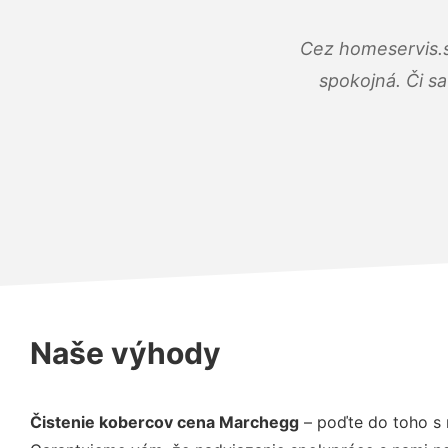
Cez homeservis.s
spokojná. Či s
Naše výhody
Čistenie kobercov cena Marchegg
– poďte do toho s 