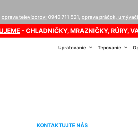
,
oprava televízorov:
0940 711 521
,
oprava práčok, umývačie
UJEME
- CHLADNIČKY, MRAZNIČKY, RÚRY, V
Upratovanie
Tepovanie
Op
 kobercov cena M
KONTAKTUJTE NÁS