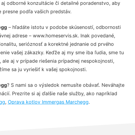
aj odborné konzultácie či detailné poradenstvo, aby
e presne podľa vašich predstáv.
egg
– hľadáte istotu v podobe skúseností, odbornosti
ávnej adrese – www.homeservis.sk. Inak povedané,
nalitu, serióznosť a korektné jednanie od prvého
nie vašej zákazky. Keďže aj my sme iba ľudia, sme tu
 ale aj v prípade riešenia prípadnej nespokojnosti,
me sa ju vyriešiť k vašej spokojnosti.
egg
? S nami sa o výsledok nemusíte obávať. Neváhajte
ácií. Prezrite si aj ďalšie naše služby, ako napríklad
egg
,
Oprava kotlov Immergas Marchegg
.