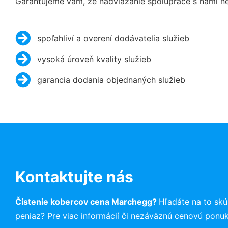
Garantujeme vám, že nadviazanie spolupráce s nami ne
spoľahliví a overení dodávatelia služieb
vysoká úroveň kvality služieb
garancia dodania objednaných služieb
Kontaktujte nás
Čistenie kobercov cena Marchegg?
Hľadáte na to sk
peniaz? Pre viac informácií či nezáväznú cenovú ponu