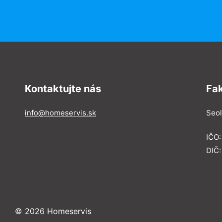
Kontaktujte nás
Fa
info@homeservis.sk
Seol
IČO
DIČ:
© 2026 Homeservis