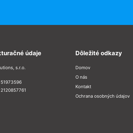
kturačné údaje
Dôležité odkazy
utions, s.r.o.
Domov
O nás
: 51973596
Kontakt
 2120857761
Ochrana osobných údajov