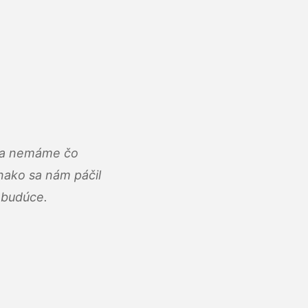
u a nemáme čo
ako sa nám páčil
abudúce.