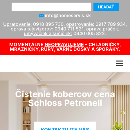
HĽADAŤ
info@homeservis.sk
Upratovanie:
0918 895 730
,
opatrovanie:
0917 789 934
,
oprava televízorov:
0940 711 521
,
oprava práčok,
umývačiek a sušičiek:
0940 005 822
.
MOMENTÁLNE
NEOPRAVUJEME
- CHLADNIČKY,
MRAZNIČKY, RÚRY, VARNÉ DOSKY A SPORÁKY.
Čistenie kobercov cena
Schloss Petronell
KONTAKTUJTE NÁS