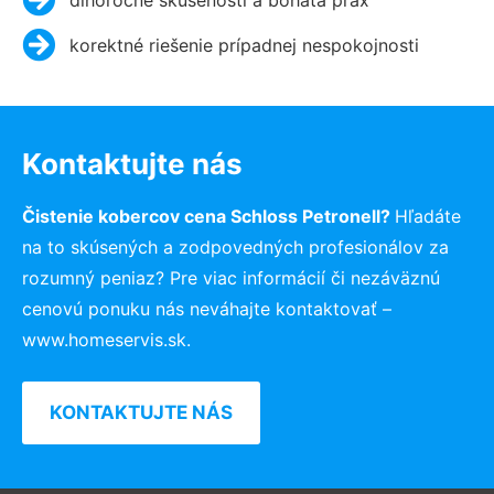
korektné riešenie prípadnej nespokojnosti
Kontaktujte nás
Čistenie kobercov cena Schloss Petronell?
Hľadáte
na to skúsených a zodpovedných profesionálov za
rozumný peniaz? Pre viac informácií či nezáväznú
cenovú ponuku nás neváhajte kontaktovať –
www.homeservis.sk.
KONTAKTUJTE NÁS