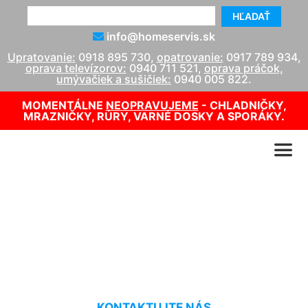
HĽADAŤ
info@homeservis.sk
Upratovanie:
0918 895 730
,
opatrovanie:
0917 789 934
,
oprava televízorov:
0940 711 521
,
oprava práčok,
umývačiek a sušičiek:
0940 005 822
.
MOMENTÁLNE
NEOPRAVUJEME
- CHLADNIČKY,
MRAZNIČKY, RÚRY, VARNÉ DOSKY A SPORÁKY.
Čistenie kobercov cena
Svätý Jur
KONTAKTUJTE NÁS