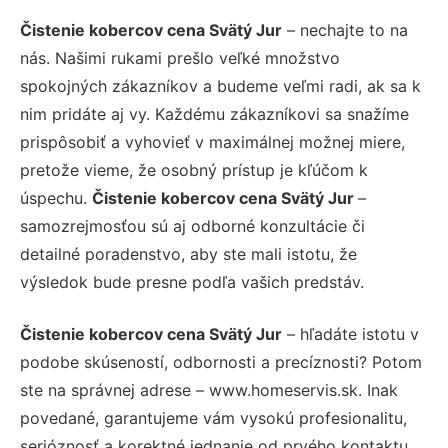
Čistenie kobercov cena Svätý Jur
– nechajte to na
nás. Našimi rukami prešlo veľké množstvo
spokojných zákazníkov a budeme veľmi radi, ak sa k
nim pridáte aj vy. Každému zákazníkovi sa snažíme
prispôsobiť a vyhovieť v maximálnej možnej miere,
pretože vieme, že osobný prístup je kľúčom k
úspechu.
Čistenie kobercov cena Svätý Jur
–
samozrejmosťou sú aj odborné konzultácie či
detailné poradenstvo, aby ste mali istotu, že
výsledok bude presne podľa vašich predstáv.
Čistenie kobercov cena Svätý Jur
– hľadáte istotu v
podobe skúseností, odbornosti a precíznosti? Potom
ste na správnej adrese – www.homeservis.sk. Inak
povedané, garantujeme vám vysokú profesionalitu,
serióznosť a korektné jednanie od prvého kontaktu