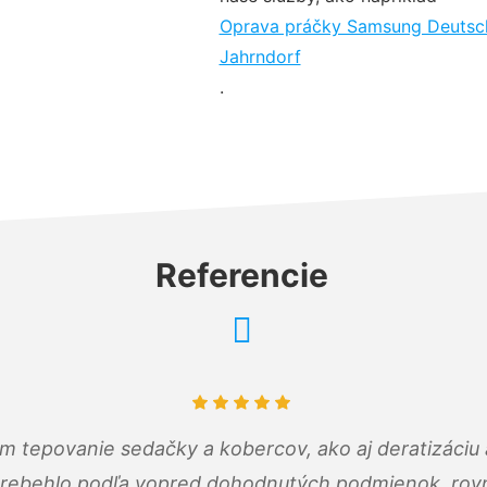
Oprava práčky Samsung Deutsc
Jahrndorf
.
Referencie
ám tepovanie sedačky a kobercov, ako aj deratizáci
prebehlo podľa vopred dohodnutých podmienok, rovn