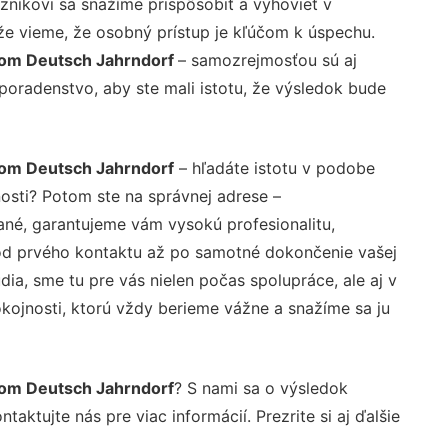
zníkovi sa snažíme prispôsobiť a vyhovieť v
že vieme, že osobný prístup je kľúčom k úspechu.
som Deutsch Jahrndorf
– samozrejmosťou sú aj
 poradenstvo, aby ste mali istotu, že výsledok bude
som Deutsch Jahrndorf
– hľadáte istotu v podobe
nosti? Potom ste na správnej adrese –
né, garantujeme vám vysokú profesionalitu,
 od prvého kontaktu až po samotné dokončenie vašej
ia, sme tu pre vás nielen počas spolupráce, ale aj v
okojnosti, ktorú vždy berieme vážne a snažíme sa ju
som Deutsch Jahrndorf
? S nami sa o výsledok
aktujte nás pre viac informácií. Prezrite si aj ďalšie