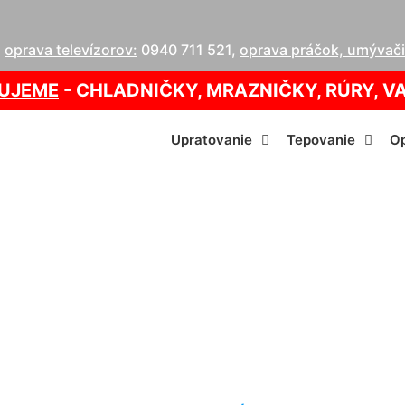
,
oprava televízorov:
0940 711 521
,
oprava práčok, umývačie
UJEME
- CHLADNIČKY, MRAZNIČKY, RÚRY, V
Upratovanie
Tepovanie
Op
ercov s dlhým vla
Jahrndorf