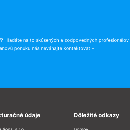
f?
Hľadáte na to skúsených a zodpovedných profesionálov
cenovú ponuku nás neváhajte kontaktovať –
kturačné údaje
Dôležité odkazy
utions, s.r.o.
Domov