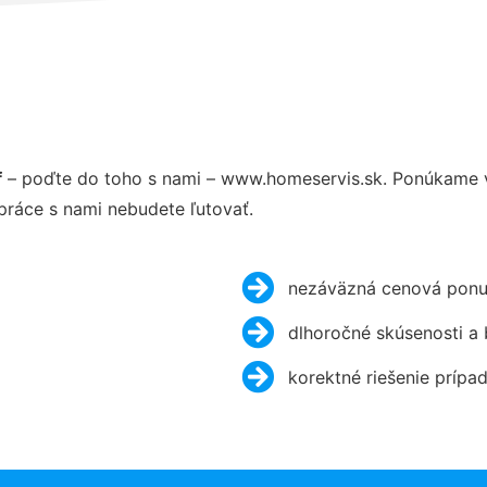
f
– poďte do toho s nami – www.homeservis.sk. Ponúkame 
práce s nami nebudete ľutovať.
nezáväzná cenová ponu
dlhoročné skúsenosti a
korektné riešenie prípa