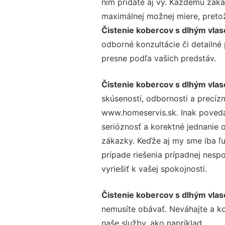
nim pridáte aj vy. Každému záka
maximálnej možnej miere, preto
Čistenie kobercov s dlhým vla
odborné konzultácie či detailné
presne podľa vašich predstáv.
Čistenie kobercov s dlhým vla
skúseností, odbornosti a precíz
www.homeservis.sk. Inak poveda
serióznosť a korektné jednanie
zákazky. Keďže aj my sme iba ľud
prípade riešenia prípadnej nesp
vyriešiť k vašej spokojnosti.
Čistenie kobercov s dlhým vla
nemusíte obávať. Neváhajte a kont
naše služby, ako napríklad