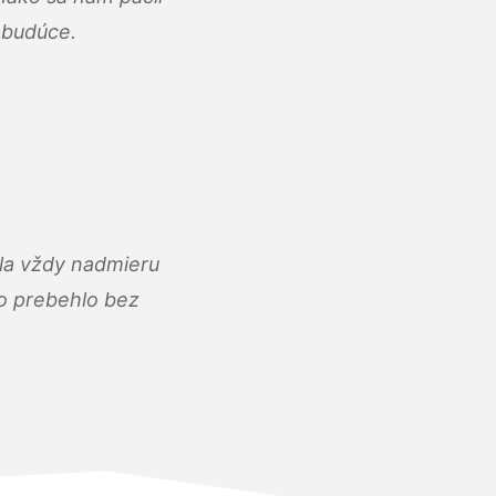
abudúce.
ola vždy nadmieru
ko prebehlo bez