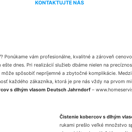
KONTAKTUJTE NÁS
f
? Ponúkame vám profesionálne, kvalitné a zároveň cenovo
šte dnes. Pri realizácií služieb dbáme nielen na precíznos
 môže spôsobiť nepríjemné a zbytočné komplikácie. Medzi n
osť každého zákazníka, ktorá je pre nás vždy na prvom mie
rcov s dlhým vlasom Deutsch Jahrndorf
– www.homeservis.
Čistenie kobercov s dlhým vla
rukami prešlo veľké množstvo s