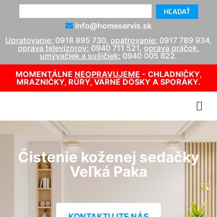
HĽADAŤ
info@homeservis.sk
Upratovanie:
0918 895 730
,
opatrovanie:
0917 789 934
,
oprava televízorov:
0940 711 521
,
oprava práčok,
umývačiek a sušičiek:
0940 005 822
.
MOMENTÁLNE
NEOPRAVUJEME
- CHLADNIČKY,
MRAZNIČKY, RÚRY, VARNÉ DOSKY A SPORÁKY.
Čistenie koženej sedačky
Veľká Paka
KONTAKTUJTE NÁS