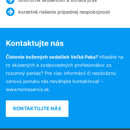
korektné riešenie prípadnej nespokojnosti
Kontaktujte nás
Čistenie kožených sedačiek Veľká Paka?
Hľadáte na
to skúsených a zodpovedných profesionálov za
rozumný peniaz? Pre viac informácií či nezáväznú
cenovú ponuku nás neváhajte kontaktovať –
www.homeservis.sk.
KONTAKTUJTE NÁS