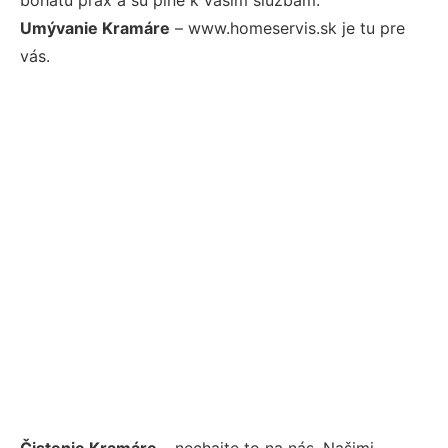
Umývanie Kramáre
– www.homeservis.sk je tu pre
vás.
Čistenie Kramáre
– nechajte to na nás. Našimi