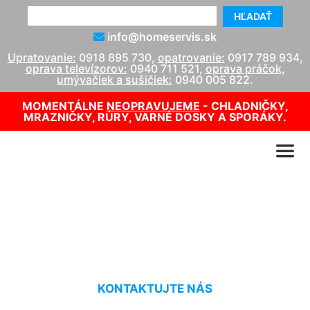
HĽADAŤ
info@homeservis.sk
Upratovanie:
0918 895 730
,
opatrovanie:
0917 789 934
,
oprava televízorov:
0940 711 521
,
oprava práčok,
umývačiek a sušičiek:
0940 005 822
.
MOMENTÁLNE
NEOPRAVUJEME
- CHLADNIČKY,
MRAZNIČKY, RÚRY, VARNÉ DOSKY A SPORÁKY.
Umývanie Kramáre
KONTAKTUJTE NÁS