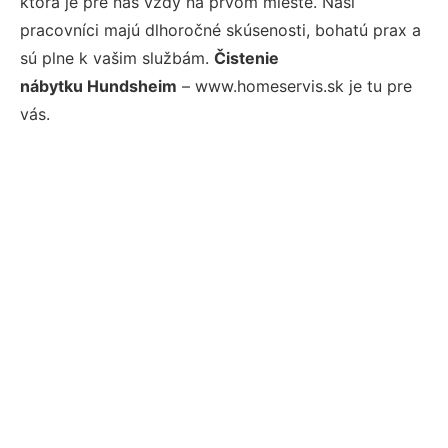
ktorá je pre nás vždy na prvom mieste. Naši
pracovníci majú dlhoročné skúsenosti, bohatú prax a
sú plne k vašim službám.
Čistenie
nábytku Hundsheim
– www.homeservis.sk je tu pre
vás.