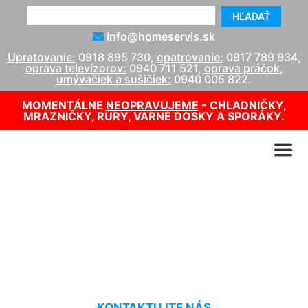
HĽADAŤ
info@homeservis.sk
Upratovanie:
0918 895 730
,
opatrovanie:
0917 789 934
,
oprava televízorov:
0940 711 521
,
oprava práčok,
umývačiek a sušičiek:
0940 005 822
.
MOMENTÁLNE
NEOPRAVUJEME
- CHLADNIČKY,
MRAZNIČKY, RÚRY, VARNÉ DOSKY A SPORÁKY.
Čistenie nábytku
Hundsheim
KONTAKTUJTE NÁS