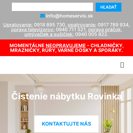
HĽADAŤ
info@homeservis.sk
Upratovanie:
0918 895 730
,
opatrovanie:
0917 789 934
,
oprava televízorov:
0940 711 521
,
oprava práčok,
umývačiek a sušičiek:
0940 005 822
.
MOMENTÁLNE
NEOPRAVUJEME
- CHLADNIČKY,
MRAZNIČKY, RÚRY, VARNÉ DOSKY A SPORÁKY.
Čistenie nábytku Rovinka
KONTAKTUJTE NÁS