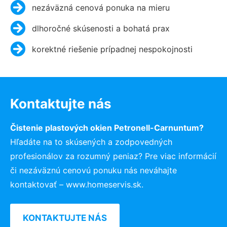
nezáväzná cenová ponuka na mieru
dlhoročné skúsenosti a bohatá prax
korektné riešenie prípadnej nespokojnosti
Kontaktujte nás
Čistenie plastových okien Petronell-Carnuntum?
Hľadáte na to skúsených a zodpovedných
profesionálov za rozumný peniaz? Pre viac informácií
či nezáväznú cenovú ponuku nás neváhajte
kontaktovať – www.homeservis.sk.
KONTAKTUJTE NÁS