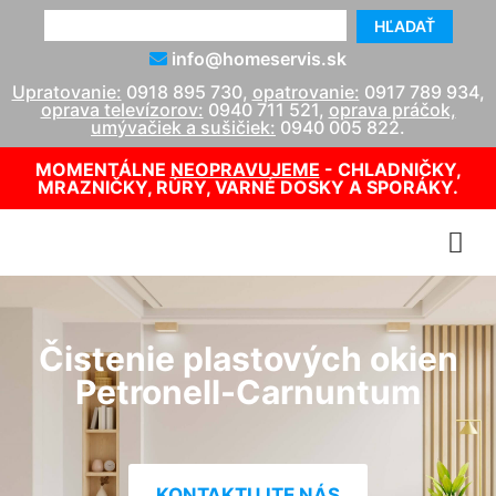
HĽADAŤ
info@homeservis.sk
Upratovanie:
0918 895 730
,
opatrovanie:
0917 789 934
,
oprava televízorov:
0940 711 521
,
oprava práčok,
umývačiek a sušičiek:
0940 005 822
.
MOMENTÁLNE
NEOPRAVUJEME
- CHLADNIČKY,
MRAZNIČKY, RÚRY, VARNÉ DOSKY A SPORÁKY.
Čistenie plastových okien
Petronell-Carnuntum
KONTAKTUJTE NÁS