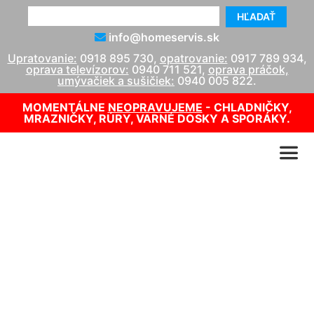
HĽADAŤ
info@homeservis.sk
Upratovanie:
0918 895 730
,
opatrovanie:
0917 789 934
,
oprava televízorov:
0940 711 521
,
oprava práčok,
umývačiek a sušičiek:
0940 005 822
.
MOMENTÁLNE
NEOPRAVUJEME
- CHLADNIČKY,
MRAZNIČKY, RÚRY, VARNÉ DOSKY A SPORÁKY.
Čistenie vertikálnych
žalúzií Petronell-
Carnuntum