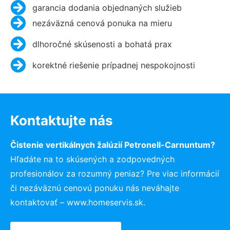
garancia dodania objednaných služieb
nezáväzná cenová ponuka na mieru
dlhoročné skúsenosti a bohatá prax
korektné riešenie prípadnej nespokojnosti
Kontaktujte nás
Čistenie vertikálnych žalúzií Petronell-Carnuntum?
Hľadáte na to skúsených a zodpovedných
profesionálov za rozumný peniaz? Pre viac informácií
či nezáväznú cenovú ponuku nás neváhajte
kontaktovať – www.homeservis.sk.