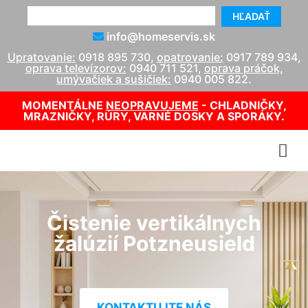
HĽADAŤ
info@homeservis.sk
Upratovanie:
0918 895 730
,
opatrovanie:
0917 789 934
,
oprava televízorov:
0940 711 521
,
oprava práčok,
umývačiek a sušičiek:
0940 005 822
.
MOMENTÁLNE
NEOPRAVUJEME
- CHLADNIČKY,
MRAZNIČKY, RÚRY, VARNÉ DOSKY A SPORÁKY.
Čistenie vertikálnych
žalúzií Potzneusield
KONTAKTUJTE NÁS