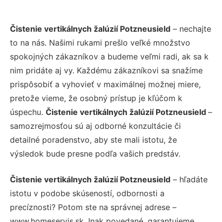
Čistenie vertikálnych žalúzií Potzneusield
– nechajte
to na nás. Našimi rukami prešlo veľké množstvo
spokojných zákazníkov a budeme veľmi radi, ak sa k
nim pridáte aj vy. Každému zákazníkovi sa snažíme
prispôsobiť a vyhovieť v maximálnej možnej miere,
pretože vieme, že osobný prístup je kľúčom k
úspechu.
Čistenie vertikálnych žalúzií Potzneusield
–
samozrejmosťou sú aj odborné konzultácie či
detailné poradenstvo, aby ste mali istotu, že
výsledok bude presne podľa vašich predstáv.
Čistenie vertikálnych žalúzií Potzneusield
– hľadáte
istotu v podobe skúseností, odbornosti a
precíznosti? Potom ste na správnej adrese –
www.homeservis.sk. Inak povedané, garantujeme