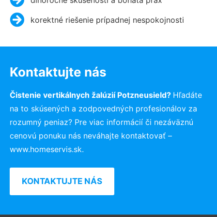
korektné riešenie prípadnej nespokojnosti
Kontaktujte nás
Čistenie vertikálnych žalúzií Potzneusield?
Hľadáte
na to skúsených a zodpovedných profesionálov za
rozumný peniaz? Pre viac informácií či nezáväznú
cenovú ponuku nás neváhajte kontaktovať –
www.homeservis.sk.
KONTAKTUJTE NÁS