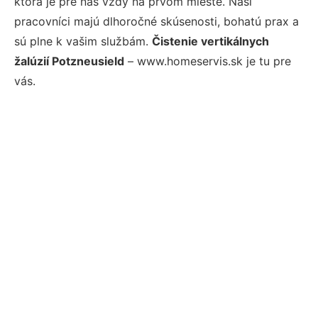
ktorá je pre nás vždy na prvom mieste. Naši
pracovníci majú dlhoročné skúsenosti, bohatú prax a
sú plne k vašim službám.
Čistenie vertikálnych
žalúzií Potzneusield
– www.homeservis.sk je tu pre
vás.