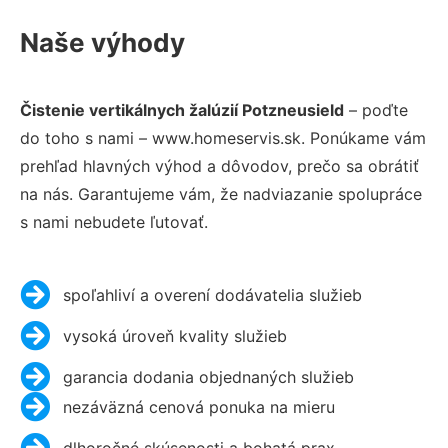
Naše výhody
Čistenie vertikálnych žalúzií Potzneusield
– poďte
do toho s nami – www.homeservis.sk. Ponúkame vám
prehľad hlavných výhod a dôvodov, prečo sa obrátiť
na nás. Garantujeme vám, že nadviazanie spolupráce
s nami nebudete ľutovať.
spoľahliví a overení dodávatelia služieb
vysoká úroveň kvality služieb
garancia dodania objednaných služieb
nezáväzná cenová ponuka na mieru
dlhoročné skúsenosti a bohatá prax