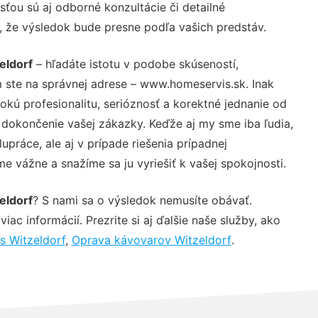
ťou sú aj odborné konzultácie či detailné
u, že výsledok bude presne podľa vašich predstáv.
eldorf
– hľadáte istotu v podobe skúseností,
 ste na správnej adrese – www.homeservis.sk. Inak
ú profesionalitu, serióznosť a korektné jednanie od
dokončenie vašej zákazky. Keďže aj my sme iba ľudia,
upráce, ale aj v prípade riešenia prípadnej
e vážne a snažíme sa ju vyriešiť k vašej spokojnosti.
eldorf
? S nami sa o výsledok nemusíte obávať.
iac informácií. Prezrite si aj ďalšie naše služby, ako
s Witzeldorf
,
Oprava kávovarov Witzeldorf
.