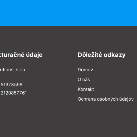
kturačné údaje
Dôležité odkazy
utions, s.r.o.
Domov
O nás
: 51973596
Kontakt
 2120857761
Ochrana osobných údajov