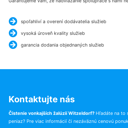
Garantujeme vám, že nadviazanie spolupráce s nami ne
spoľahliví a overení dodávatelia služieb
vysoká úroveň kvality služieb
garancia dodania objednaných služieb
Kontaktujte nás
Čistenie vonkajších žalúzií Witzeldorf?
Hľadáte na to
peniaz? Pre viac informácií či nezáväznú cenovú ponu