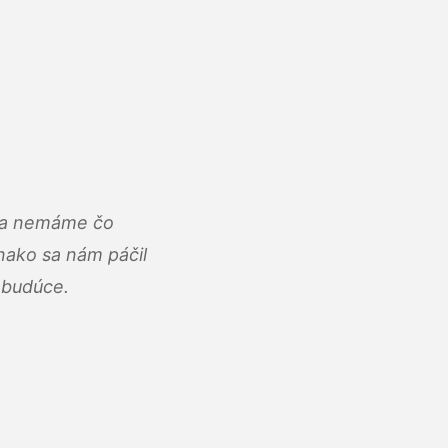
u a nemáme čo
ako sa nám páčil
abudúce.