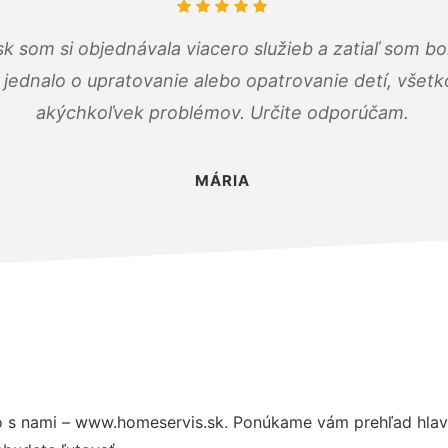
k som si objednávala viacero služieb a zatiaľ som b
a jednalo o upratovanie alebo opatrovanie detí, všet
akýchkoľvek problémov. Určite odporúčam.
MÁRIA
 s nami – www.homeservis.sk. Ponúkame vám prehľad hlavn