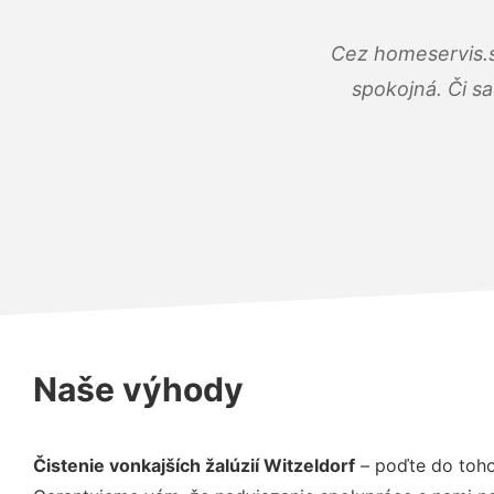
Cez homeservis.s
spokojná. Či s
Naše výhody
Čistenie vonkajších žalúzií Witzeldorf
– poďte do toho