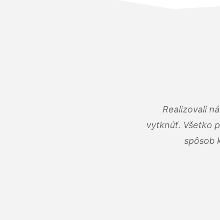
Realizovali n
vytknúť. Všetko 
spôsob k