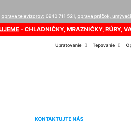
,
oprava televízorov:
0940 711 521
,
oprava práčok, umývačie
UJEME
- CHLADNIČKY, MRAZNIČKY, RÚRY, V
Upratovanie
Tepovanie
Op
onkajších žalúzií W
KONTAKTUJTE NÁS