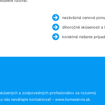
budete ľutovať.
nezáväzná cenová ponu
dlhoročné skúsenosti a
korektné riešenie prípa
 skúsených a zodpovedných profesionálov za rozumný
ku nás neváhajte kontaktovať – www.homeservis.sk.