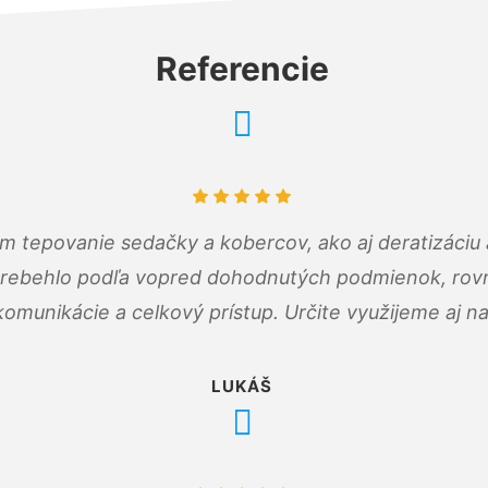
Referencie
ám tepovanie sedačky a kobercov, ako aj deratizáci
prebehlo podľa vopred dohodnutých podmienok, rovn
omunikácie a celkový prístup. Určite využijeme aj n
LUKÁŠ