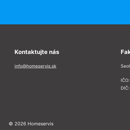
Kontaktujte nás
Fa
info@homeservis.sk
Seol
IČO
DIČ:
© 2026 Homeservis