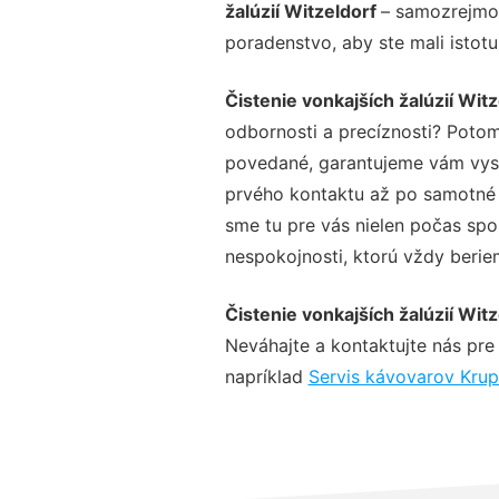
žalúzií Witzeldorf
– samozrejmos
poradenstvo, aby ste mali istot
Čistenie vonkajších žalúzií Witz
odbornosti a precíznosti? Potom
povedané, garantujeme vám vysok
prvého kontaktu až po samotné 
sme tu pre vás nielen počas spol
nespokojnosti, ktorú vždy beriem
Čistenie vonkajších žalúzií Witz
Neváhajte a kontaktujte nás pre v
napríklad
Servis kávovarov Krup