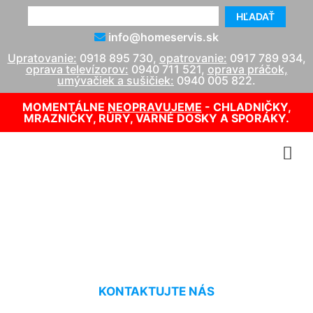
HĽADAŤ
info@homeservis.sk
Upratovanie:
0918 895 730
,
opatrovanie:
0917 789 934
,
oprava televízorov:
0940 711 521
,
oprava práčok,
umývačiek a sušičiek:
0940 005 822
.
MOMENTÁLNE
NEOPRAVUJEME
- CHLADNIČKY,
MRAZNIČKY, RÚRY, VARNÉ DOSKY A SPORÁKY.
Umývanie Wolfsthal
KONTAKTUJTE NÁS