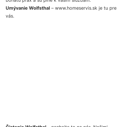
Umývanie Wolfsthal
– www.homeservis.sk je tu pre
vás.
Čistenie Wolfsthal
– nechajte to na nás. Našimi