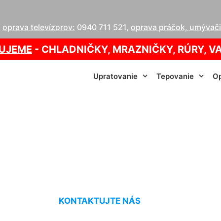
,
oprava televízorov:
0940 711 521
,
oprava práčok, umývačie
UJEME
- CHLADNIČKY, MRAZNIČKY, RÚRY, V
Upratovanie
Tepovanie
Op
ovací servis Witze
KONTAKTUJTE NÁS