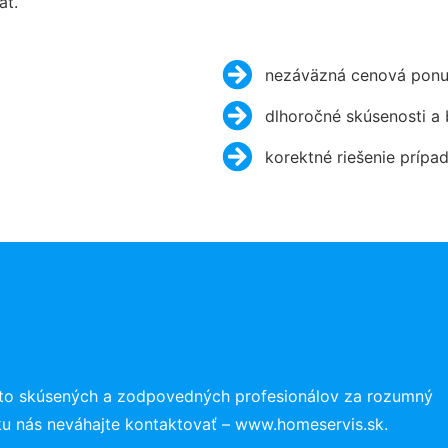
ať.
nezáväzná cenová ponu
dlhoročné skúsenosti a
korektné riešenie prípa
 to skúsených a zodpovedných profesionálov za rozumný
ku nás neváhajte kontaktovať – www.homeservis.sk.