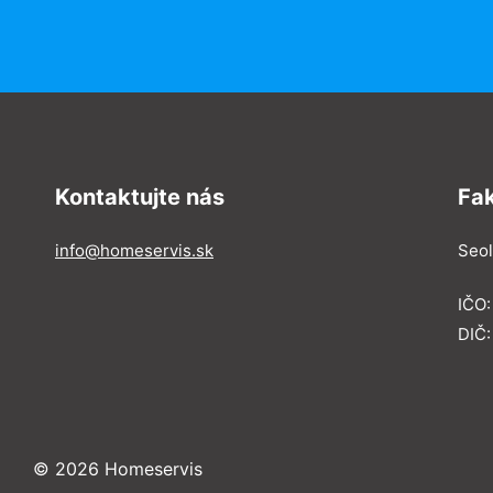
Kontaktujte nás
Fa
info@homeservis.sk
Seol
IČO
DIČ:
© 2026 Homeservis