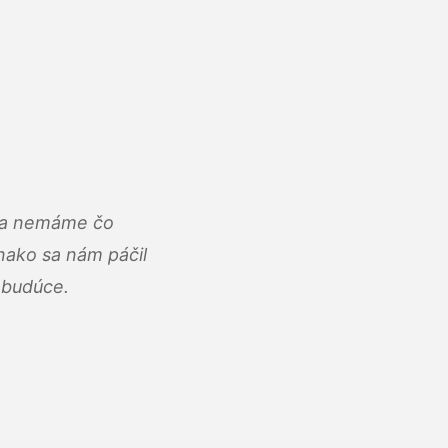
u a nemáme čo
ako sa nám páčil
abudúce.