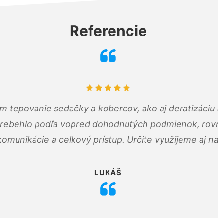
Referencie
ám tepovanie sedačky a kobercov, ako aj deratizáci
prebehlo podľa vopred dohodnutých podmienok, rovn
omunikácie a celkový prístup. Určite využijeme aj n
LUKÁŠ