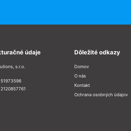
kturačné údaje
Dôležité odkazy
utions, s.r.o.
Domov
O nás
: 51973596
Kontakt
 2120857761
Ochrana osobných údajov