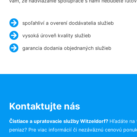
vám, že nadviazanie spolupráce s nami nebudete ľutov
spoľahliví a overení dodávatelia služieb
vysoká úroveň kvality služieb
garancia dodania objednaných služieb
Kontaktujte nás
Čistiace a upratovacie služby Witzeldorf?
Hľadáte na
peniaz? Pre viac informácií či nezáväznú cenovú ponu