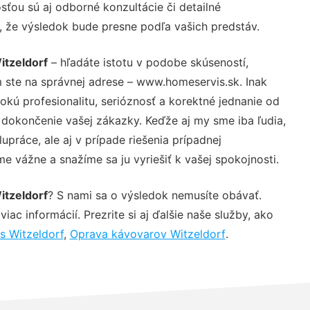
ťou sú aj odborné konzultácie či detailné
u, že výsledok bude presne podľa vašich predstáv.
itzeldorf
– hľadáte istotu v podobe skúseností,
 ste na správnej adrese – www.homeservis.sk. Inak
ú profesionalitu, serióznosť a korektné jednanie od
dokončenie vašej zákazky. Keďže aj my sme iba ľudia,
upráce, ale aj v prípade riešenia prípadnej
e vážne a snažíme sa ju vyriešiť k vašej spokojnosti.
itzeldorf
? S nami sa o výsledok nemusíte obávať.
iac informácií. Prezrite si aj ďalšie naše služby, ako
s Witzeldorf
,
Oprava kávovarov Witzeldorf
.