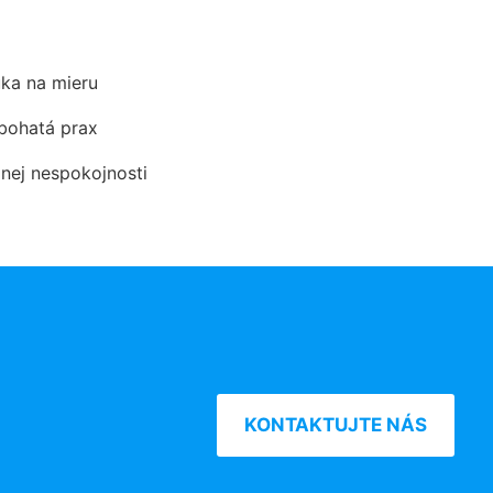
ka na mieru
 bohatá prax
dnej nespokojnosti
KONTAKTUJTE NÁS