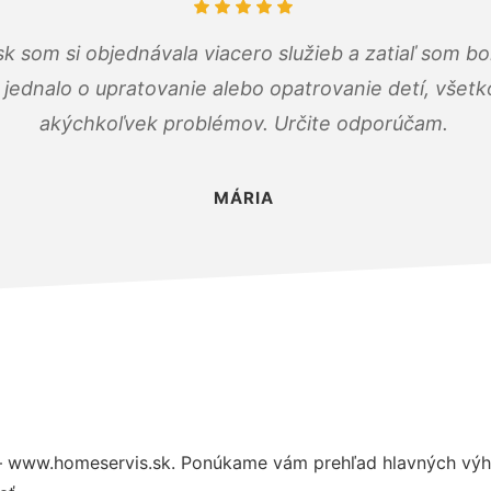
k som si objednávala viacero služieb a zatiaľ som b
a jednalo o upratovanie alebo opatrovanie detí, všet
akýchkoľvek problémov. Určite odporúčam.
MÁRIA
– www.homeservis.sk. Ponúkame vám prehľad hlavných výho