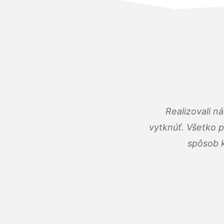
Realizovali n
vytknúť. Všetko 
spôsob k