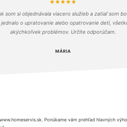
k som si objednávala viacero služieb a zatiaľ som b
a jednalo o upratovanie alebo opatrovanie detí, všet
akýchkoľvek problémov. Určite odporúčam.
MÁRIA
 www.homeservis.sk. Ponúkame vám prehľad hlavných výhod