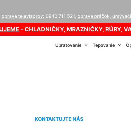
,
oprava televízorov:
0940 711 521
,
oprava práčok, umývačie
UJEME
- CHLADNIČKY, MRAZNIČKY, RÚRY, V
Upratovanie
Tepovanie
Op
enie sedačiek Tom
KONTAKTUJTE NÁS