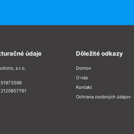
kturačné údaje
Dôležité odkazy
utions, s.r.o.
Domov
O nás
: 51973596
Kontakt
 2120857761
Ochrana osobných údajov