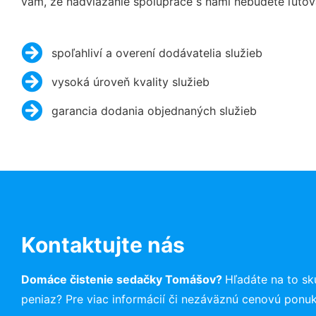
vám, že nadviazanie spolupráce s nami nebudete ľutov
spoľahliví a overení dodávatelia služieb
vysoká úroveň kvality služieb
garancia dodania objednaných služieb
Kontaktujte nás
Domáce čistenie sedačky Tomášov?
Hľadáte na to s
peniaz? Pre viac informácií či nezáväznú cenovú ponu