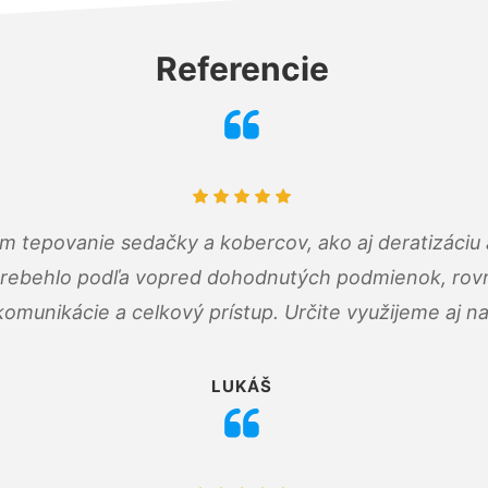
Referencie
ám tepovanie sedačky a kobercov, ako aj deratizáci
prebehlo podľa vopred dohodnutých podmienok, rovn
omunikácie a celkový prístup. Určite využijeme aj n
LUKÁŠ