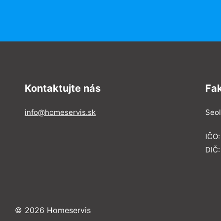
Kontaktujte nás
Fa
info@homeservis.sk
Seol
IČO
DIČ:
© 2026 Homeservis