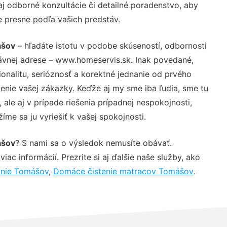
j odborné konzultácie či detailné poradenstvo, aby
e presne podľa vašich predstáv.
ášov
– hľadáte istotu v podobe skúseností, odbornosti
ávnej adrese – www.homeservis.sk. Inak povedané,
nalitu, serióznosť a korektné jednanie od prvého
nie vašej zákazky. Keďže aj my sme iba ľudia, sme tu
 ale aj v prípade riešenia prípadnej nespokojnosti,
me sa ju vyriešiť k vašej spokojnosti.
ášov
? S nami sa o výsledok nemusíte obávať.
iac informácií. Prezrite si aj ďalšie naše služby, ako
anie Tomášov
,
Domáce čistenie matracov Tomášov
.