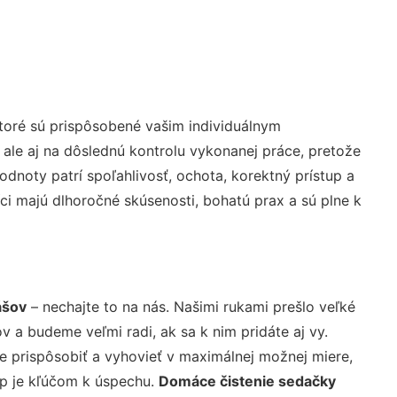
toré sú prispôsobené vašim individuálnym
 ale aj na dôslednú kontrolu vykonanej práce, pretože
noty patrí spoľahlivosť, ochota, korektný prístup a
i majú dlhoročné skúsenosti, bohatú prax a sú plne k
ášov
– nechajte to na nás. Našimi rukami prešlo veľké
a budeme veľmi radi, ak sa k nim pridáte aj vy.
 prispôsobiť a vyhovieť v maximálnej možnej miere,
up je kľúčom k úspechu.
Domáce čistenie sedačky