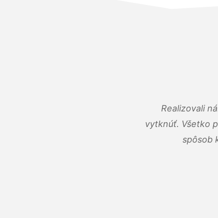
Realizovali n
vytknúť. Všetko 
spôsob k