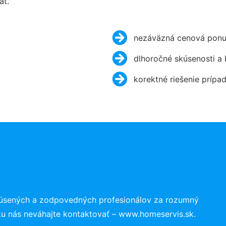
ať.
nezáväzná cenová ponu
dlhoročné skúsenosti a
korektné riešenie prípa
kúsených a zodpovedných profesionálov za rozumný
ku nás neváhajte kontaktovať – www.homeservis.sk.