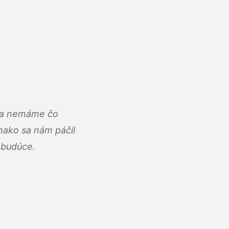
u a nemáme čo
ako sa nám páčil
abudúce.