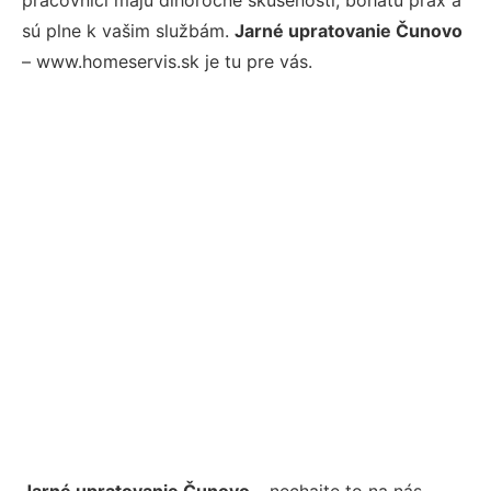
sú plne k vašim službám.
Jarné upratovanie Čunovo
– www.homeservis.sk je tu pre vás.
Jarné upratovanie Čunovo
– nechajte to na nás.