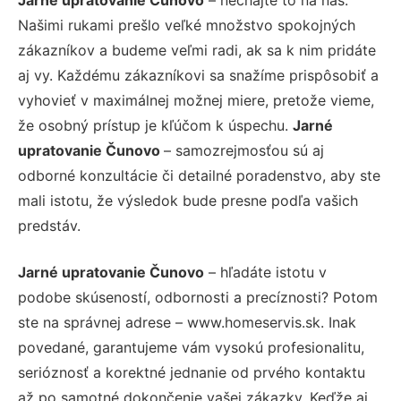
Našimi rukami prešlo veľké množstvo spokojných
zákazníkov a budeme veľmi radi, ak sa k nim pridáte
aj vy. Každému zákazníkovi sa snažíme prispôsobiť a
vyhovieť v maximálnej možnej miere, pretože vieme,
že osobný prístup je kľúčom k úspechu.
Jarné
upratovanie Čunovo
– samozrejmosťou sú aj
odborné konzultácie či detailné poradenstvo, aby ste
mali istotu, že výsledok bude presne podľa vašich
predstáv.
Jarné upratovanie Čunovo
– hľadáte istotu v
podobe skúseností, odbornosti a precíznosti? Potom
ste na správnej adrese – www.homeservis.sk. Inak
povedané, garantujeme vám vysokú profesionalitu,
serióznosť a korektné jednanie od prvého kontaktu
až po samotné dokončenie vašej zákazky. Keďže aj