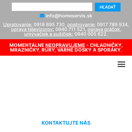
HĽADAŤ
info@homeservis.sk
Upratovanie:
0918 895 730
,
opatrovanie:
0917 789 934
,
oprava televízorov:
0940 711 521
,
oprava práčok,
umývačiek a sušičiek:
0940 005 822
.
MOMENTÁLNE
NEOPRAVUJEME
- CHLADNIČKY,
MRAZNIČKY, RÚRY, VARNÉ DOSKY A SPORÁKY.
Jarné upratovanie Čunovo
KONTAKTUJTE NÁS