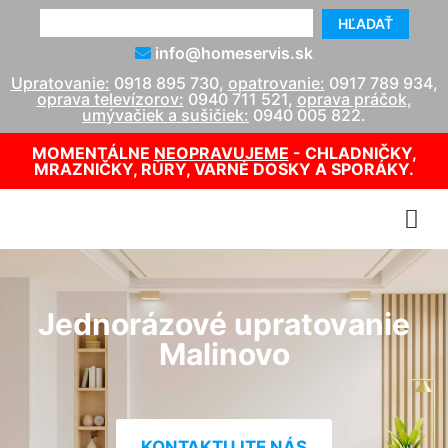
HĽADAŤ
info@homeservis.sk
Upratovanie:
0918 895 730
,
opatrovanie:
0917 789 934
,
oprava televízorov:
0940 711 521
,
oprava práčok,
umývačiek a sušičiek:
0940 005 822
.
MOMENTÁLNE
NEOPRAVUJEME
- CHLADNIČKY,
MRAZNIČKY, RÚRY, VARNÉ DOSKY A SPORÁKY.
Jednorázové upratovanie
Malinovo
KONTAKTUJTE NÁS