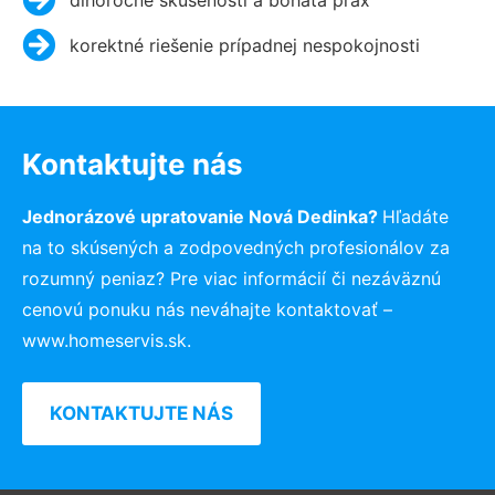
korektné riešenie prípadnej nespokojnosti
Kontaktujte nás
Jednorázové upratovanie Nová Dedinka?
Hľadáte
na to skúsených a zodpovedných profesionálov za
rozumný peniaz? Pre viac informácií či nezáväznú
cenovú ponuku nás neváhajte kontaktovať –
www.homeservis.sk.
KONTAKTUJTE NÁS