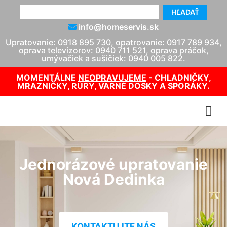
HĽADAŤ
info@homeservis.sk
Upratovanie:
0918 895 730
,
opatrovanie:
0917 789 934
,
oprava televízorov:
0940 711 521
,
oprava práčok,
umývačiek a sušičiek:
0940 005 822
.
MOMENTÁLNE
NEOPRAVUJEME
- CHLADNIČKY,
MRAZNIČKY, RÚRY, VARNÉ DOSKY A SPORÁKY.
Jednorázové upratovanie
Nová Dedinka
KONTAKTUJTE NÁS