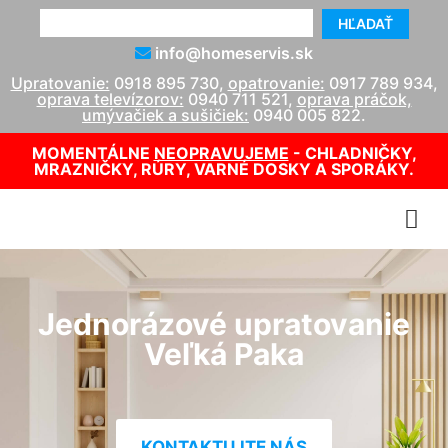
HĽADAŤ
info@homeservis.sk
Upratovanie:
0918 895 730
,
opatrovanie:
0917 789 934
,
oprava televízorov:
0940 711 521
,
oprava práčok,
umývačiek a sušičiek:
0940 005 822
.
MOMENTÁLNE
NEOPRAVUJEME
- CHLADNIČKY,
MRAZNIČKY, RÚRY, VARNÉ DOSKY A SPORÁKY.
Jednorázové upratovanie
Veľká Paka
KONTAKTUJTE NÁS