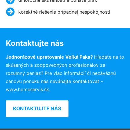
korektné riešenie prípadnej nespokojnosti
Kontaktujte nás
Jednorázové upratovanie Veľká Paka?
Hľadáte na to
skúsených a zodpovedných profesionálov za
rozumný peniaz? Pre viac informácií či nezáväznú
cenovú ponuku nás neváhajte kontaktovať –
www.homeservis.sk.
KONTAKTUJTE NÁS