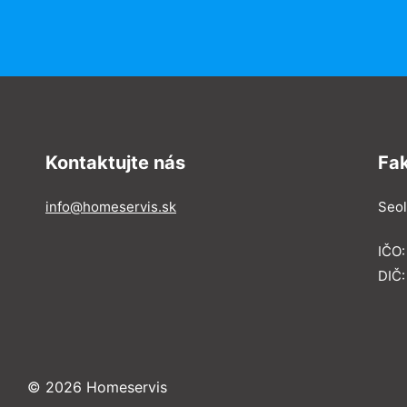
Kontaktujte nás
Fa
info@homeservis.sk
Seol
IČO
DIČ:
© 2026 Homeservis