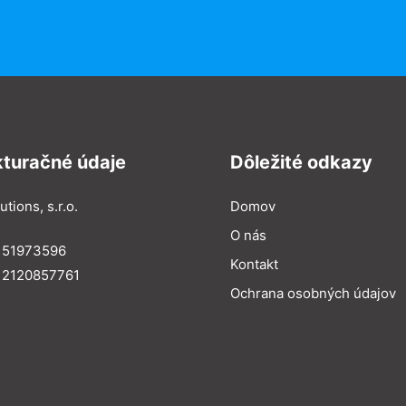
kturačné údaje
Dôležité odkazy
utions, s.r.o.
Domov
O nás
: 51973596
Kontakt
 2120857761
Ochrana osobných údajov