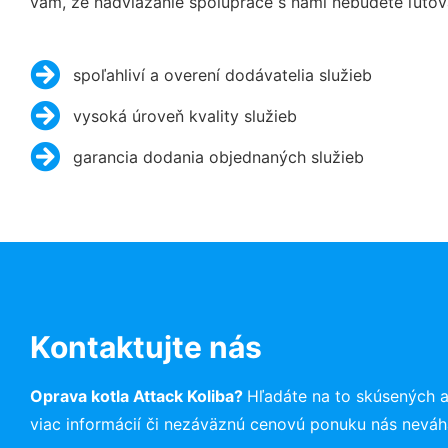
vám, že nadviazanie spolupráce s nami nebudete ľutov
spoľahliví a overení dodávatelia služieb
vysoká úroveň kvality služieb
garancia dodania objednaných služieb
Kontaktujte nás
Oprava kotla Attack Koliba?
Hľadáte na to skúsených 
viac informácií či nezáväznú cenovú ponuku nás neváh