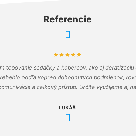
Referencie
ám tepovanie sedačky a kobercov, ako aj deratizáci
prebehlo podľa vopred dohodnutých podmienok, rovn
omunikácie a celkový prístup. Určite využijeme aj n
LUKÁŠ