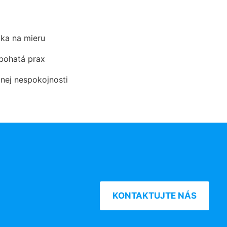
ka na mieru
 bohatá prax
dnej nespokojnosti
KONTAKTUJTE NÁS