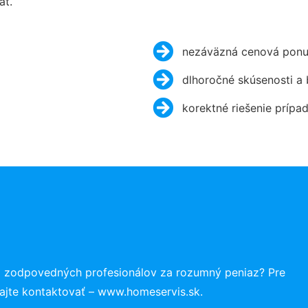
ať.
nezáväzná cenová ponu
dlhoročné skúsenosti a
korektné riešenie prípa
a zodpovedných profesionálov za rozumný peniaz? Pre
ajte kontaktovať – www.homeservis.sk.