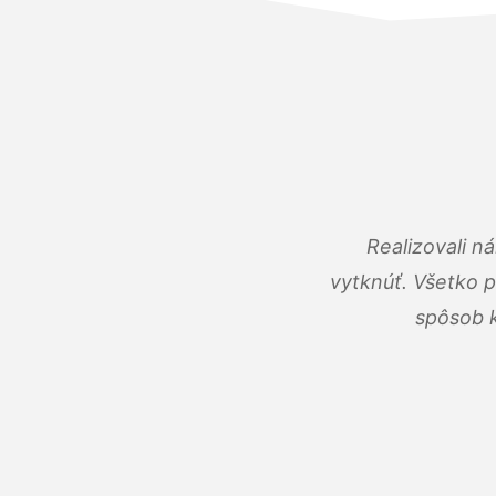
Realizovali n
vytknúť. Všetko 
spôsob k