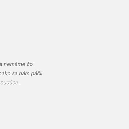
u a nemáme čo
ako sa nám páčil
abudúce.