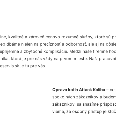
ne, kvalitné a zároveň cenovo rozumné služby, ktoré sú 
užieb dbáme nielen na precíznosť a odbornosť, ale aj na dôs
ríjemné a zbytočné komplikácie. Medzi naše firemné hodno
ka, ktorá je pre nás vždy na prvom mieste. Naši pracovníc
ervis.sk je tu pre vás.
Oprava kotla Attack Koliba
– nec
spokojných zákazníkov a budeme 
zákazníkovi sa snažíme prispôso
vieme, že osobný prístup je kľ