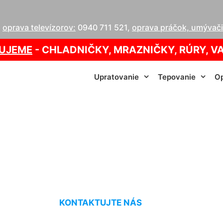
,
oprava televízorov:
0940 711 521
,
oprava práčok, umývačie
UJEME
- CHLADNIČKY, MRAZNIČKY, RÚRY, V
Upratovanie
Tepovanie
Op
va kotla Attack Ko
KONTAKTUJTE NÁS