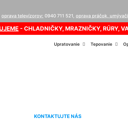
,
oprava televízorov:
0940 711 521
,
oprava práčok, umývačie
UJEME
- CHLADNIČKY, MRAZNIČKY, RÚRY, V
Upratovanie
Tepovanie
Op
 kotla Attack Mar
KONTAKTUJTE NÁS