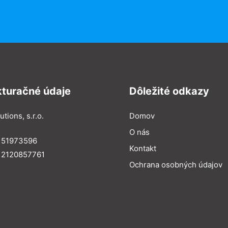
kturačné údaje
Dôležité odkazy
utions, s.r.o.
Domov
O nás
: 51973596
Kontakt
 2120857761
Ochrana osobných údajov