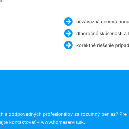
ať.
nezáväzná cenová ponu
dlhoročné skúsenosti a
korektné riešenie prípa
ch a zodpovedných profesionálov za rozumný peniaz? Pre
ajte kontaktovať – www.homeservis.sk.