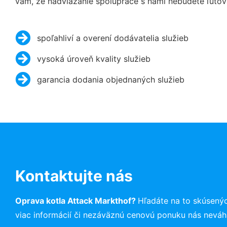
vám, že nadviazanie spolupráce s nami nebudete ľutov
spoľahliví a overení dodávatelia služieb
vysoká úroveň kvality služieb
garancia dodania objednaných služieb
Kontaktujte nás
Oprava kotla Attack Markthof?
Hľadáte na to skúsený
viac informácií či nezáväznú cenovú ponuku nás neváh