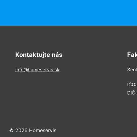
Kontaktujte nás
Fa
info@homeservis.sk
Seol
IČO
DIČ:
© 2026 Homeservis