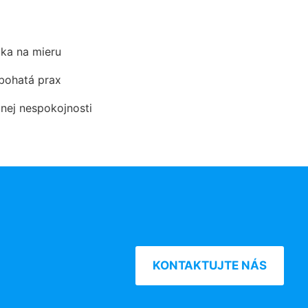
ka na mieru
 bohatá prax
dnej nespokojnosti
KONTAKTUJTE NÁS