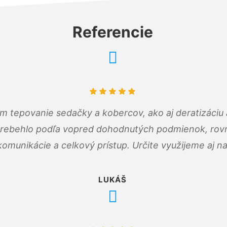
Referencie
ám tepovanie sedačky a kobercov, ako aj deratizáci
prebehlo podľa vopred dohodnutých podmienok, rovn
omunikácie a celkový prístup. Určite využijeme aj n
LUKÁŠ