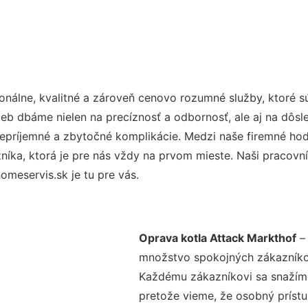
nálne, kvalitné a zároveň cenovo rozumné služby, ktoré 
užieb dbáme nielen na precíznosť a odbornosť, ale aj na dôs
ríjemné a zbytočné komplikácie. Medzi naše firemné hodno
ka, ktorá je pre nás vždy na prvom mieste. Naši pracovníc
meservis.sk je tu pre vás.
Oprava kotla Attack Markthof
– 
množstvo spokojných zákazníkov 
Každému zákazníkovi sa snažíme
pretože vieme, že osobný príst