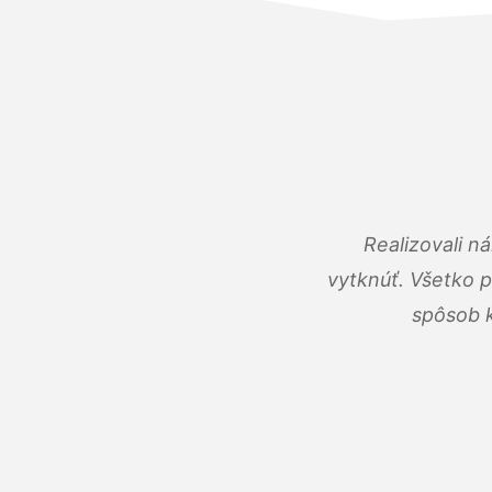
Realizovali n
vytknúť. Všetko 
spôsob k