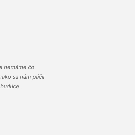
u a nemáme čo
ako sa nám páčil
abudúce.