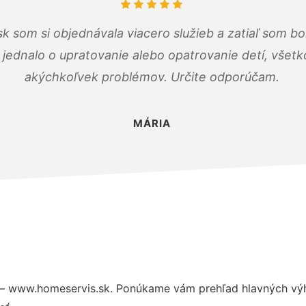
k som si objednávala viacero služieb a zatiaľ som b
a jednalo o upratovanie alebo opatrovanie detí, všet
akýchkoľvek problémov. Určite odporúčam.
MÁRIA
– www.homeservis.sk. Ponúkame vám prehľad hlavných výh