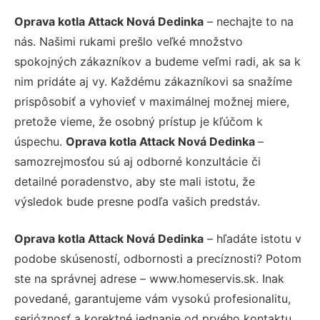
Oprava kotla Attack Nová Dedinka
– nechajte to na
nás. Našimi rukami prešlo veľké množstvo
spokojných zákazníkov a budeme veľmi radi, ak sa k
nim pridáte aj vy. Každému zákazníkovi sa snažíme
prispôsobiť a vyhovieť v maximálnej možnej miere,
pretože vieme, že osobný prístup je kľúčom k
úspechu.
Oprava kotla Attack Nová Dedinka
–
samozrejmosťou sú aj odborné konzultácie či
detailné poradenstvo, aby ste mali istotu, že
výsledok bude presne podľa vašich predstáv.
Oprava kotla Attack Nová Dedinka
– hľadáte istotu v
podobe skúseností, odbornosti a precíznosti? Potom
ste na správnej adrese – www.homeservis.sk. Inak
povedané, garantujeme vám vysokú profesionalitu,
serióznosť a korektné jednanie od prvého kontaktu