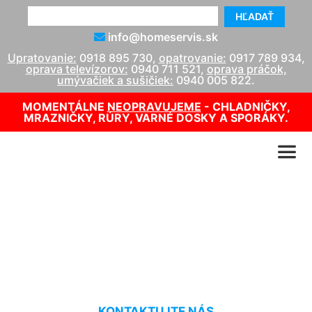
HĽADAŤ
info@homeservis.sk
Upratovanie:
0918 895 730
,
opatrovanie:
0917 789 934
,
oprava televízorov:
0940 711 521
,
oprava práčok,
umývačiek a sušičiek:
0940 005 822
.
MOMENTÁLNE
NEOPRAVUJEME
- CHLADNIČKY,
MRAZNIČKY, RÚRY, VARNÉ DOSKY A SPORÁKY.
Oprava kotla Attack Nová
Dedinka
KONTAKTUJTE NÁS