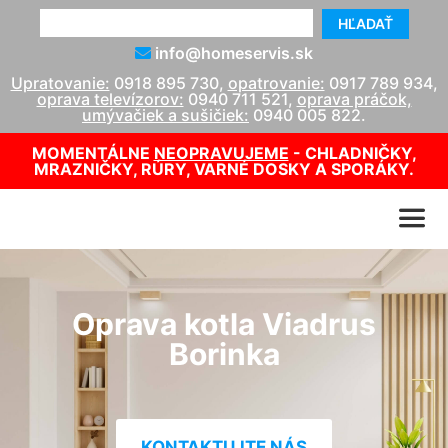
HĽADAŤ
info@homeservis.sk
Upratovanie:
0918 895 730
,
opatrovanie:
0917 789 934
,
oprava televízorov:
0940 711 521
,
oprava práčok,
umývačiek a sušičiek:
0940 005 822
.
MOMENTÁLNE
NEOPRAVUJEME
- CHLADNIČKY,
MRAZNIČKY, RÚRY, VARNÉ DOSKY A SPORÁKY.
Oprava kotla Viadrus
Borinka
KONTAKTUJTE NÁS