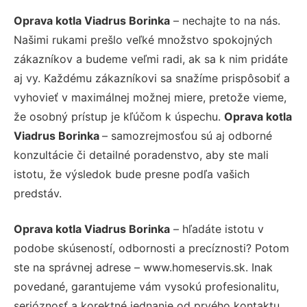
Oprava kotla Viadrus Borinka
– nechajte to na nás.
Našimi rukami prešlo veľké množstvo spokojných
zákazníkov a budeme veľmi radi, ak sa k nim pridáte
aj vy. Každému zákazníkovi sa snažíme prispôsobiť a
vyhovieť v maximálnej možnej miere, pretože vieme,
že osobný prístup je kľúčom k úspechu.
Oprava kotla
Viadrus Borinka
– samozrejmosťou sú aj odborné
konzultácie či detailné poradenstvo, aby ste mali
istotu, že výsledok bude presne podľa vašich
predstáv.
Oprava kotla Viadrus Borinka
– hľadáte istotu v
podobe skúseností, odbornosti a precíznosti? Potom
ste na správnej adrese – www.homeservis.sk. Inak
povedané, garantujeme vám vysokú profesionalitu,
serióznosť a korektné jednanie od prvého kontaktu