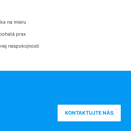
ka na mieru
 bohatá prax
dnej nespokojnosti
KONTAKTUJTE NÁS