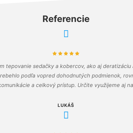
Referencie
ám tepovanie sedačky a kobercov, ako aj deratizáci
prebehlo podľa vopred dohodnutých podmienok, rovn
omunikácie a celkový prístup. Určite využijeme aj n
LUKÁŠ