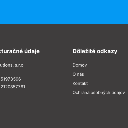
kturačné údaje
Dôležité odkazy
utions, s.r.o.
Domov
O nás
: 51973596
Kontakt
 2120857761
Ochrana osobných údajov