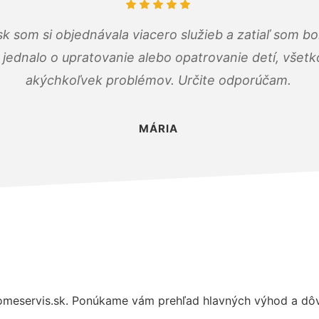
k som si objednávala viacero služieb a zatiaľ som b
a jednalo o upratovanie alebo opatrovanie detí, všet
akýchkoľvek problémov. Určite odporúčam.
MÁRIA
meservis.sk. Ponúkame vám prehľad hlavných výhod a dôvo