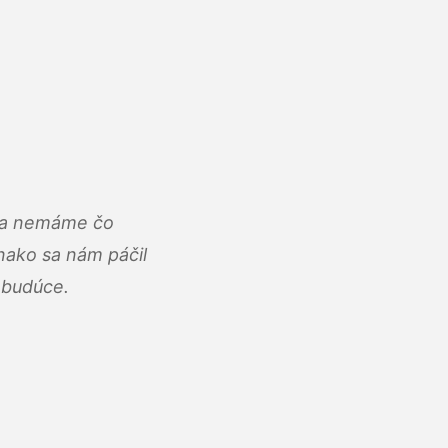
u a nemáme čo
ako sa nám páčil
abudúce.