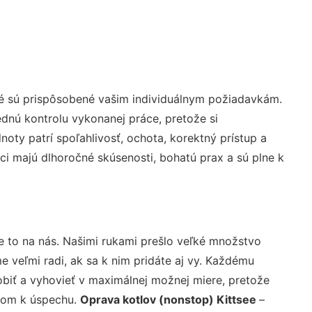
ré sú prispôsobené vašim individuálnym požiadavkám.
lednú kontrolu vykonanej práce, pretože si
ty patrí spoľahlivosť, ochota, korektný prístup a
i majú dlhoročné skúsenosti, bohatú prax a sú plne k
e to na nás. Našimi rukami prešlo veľké množstvo
veľmi radi, ak sa k nim pridáte aj vy. Každému
biť a vyhovieť v maximálnej možnej miere, pretože
účom k úspechu.
Oprava kotlov (nonstop) Kittsee
–