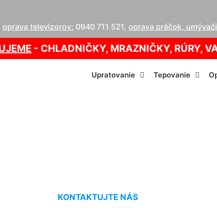
,
oprava televízorov:
0940 711 521
,
oprava práčok, umývačie
UJEME
- CHLADNIČKY, MRAZNIČKY, RÚRY, V
Upratovanie
Tepovanie
Op
prava kotla Kittse
KONTAKTUJTE NÁS