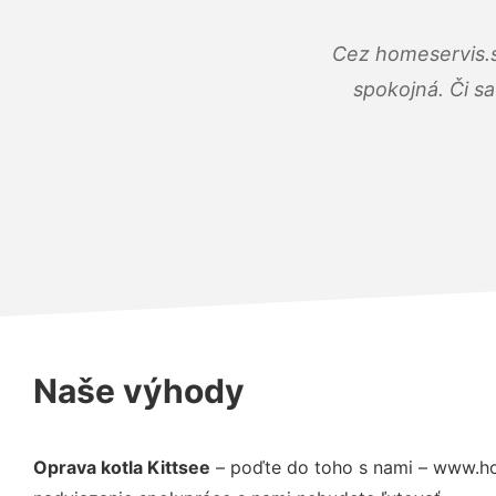
Cez homeservis.s
spokojná. Či s
Naše výhody
Oprava kotla Kittsee
– poďte do toho s nami – www.ho