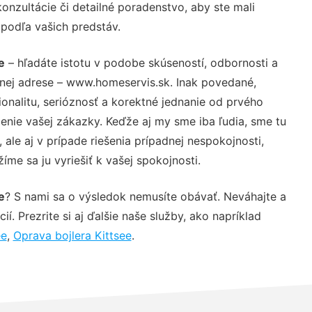
nzultácie či detailné poradenstvo, aby ste mali
 podľa vašich predstáv.
e
– hľadáte istotu v podobe skúseností, odbornosti a
vnej adrese – www.homeservis.sk. Inak povedané,
nalitu, serióznosť a korektné jednanie od prvého
nie vašej zákazky. Keďže aj my sme iba ľudia, sme tu
 ale aj v prípade riešenia prípadnej nespokojnosti,
me sa ju vyriešiť k vašej spokojnosti.
e
? S nami sa o výsledok nemusíte obávať. Neváhajte a
ií. Prezrite si aj ďalšie naše služby, ako napríklad
ee
,
Oprava bojlera Kittsee
.