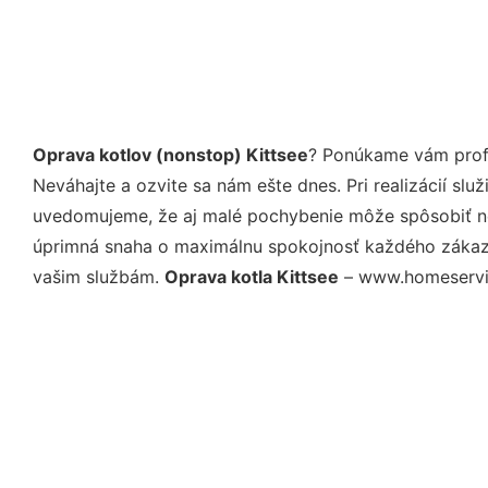
Oprava kotlov (nonstop) Kittsee
? Ponúkame vám profe
Neváhajte a ozvite sa nám ešte dnes. Pri realizácií sl
uvedomujeme, že aj malé pochybenie môže spôsobiť nep
úprimná snaha o maximálnu spokojnosť každého zákazní
vašim službám.
Oprava kotla Kittsee
– www.homeservis.