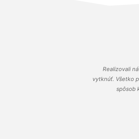
Realizovali n
vytknúť. Všetko 
spôsob k