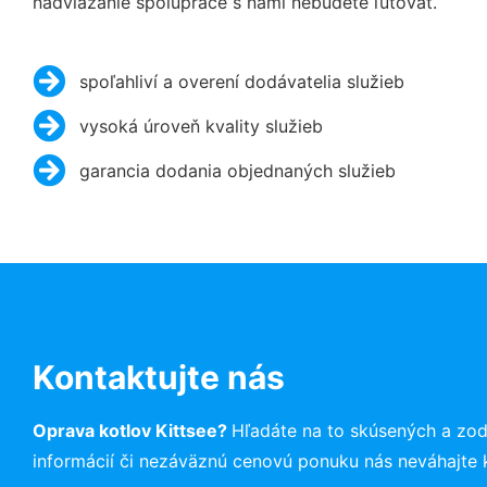
nadviazanie spolupráce s nami nebudete ľutovať.
spoľahliví a overení dodávatelia služieb
vysoká úroveň kvality služieb
garancia dodania objednaných služieb
Kontaktujte nás
Oprava kotlov Kittsee?
Hľadáte na to skúsených a zo
informácií či nezáväznú cenovú ponuku nás neváhajte