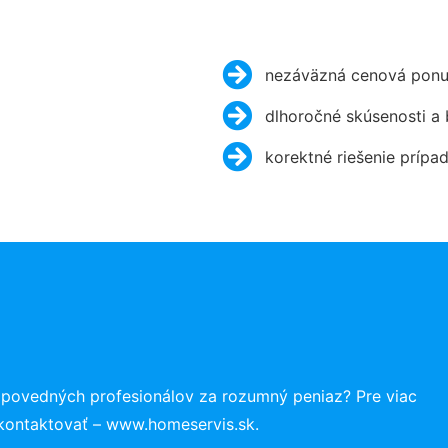
nezáväzná cenová ponu
dlhoročné skúsenosti a
korektné riešenie prípa
dpovedných profesionálov za rozumný peniaz? Pre viac
 kontaktovať – www.homeservis.sk.