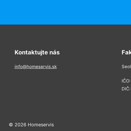
Kontaktujte nás
Fa
info@homeservis.sk
Seol
IČO
DIČ:
© 2026 Homeservis