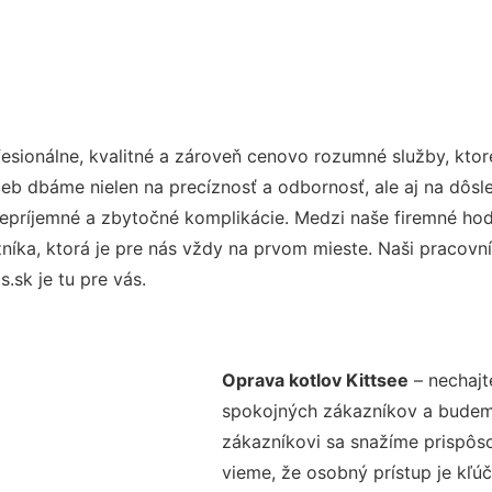
sionálne, kvalitné a zároveň cenovo rozumné služby, kto
užieb dbáme nielen na precíznosť a odbornosť, ale aj na dôs
ríjemné a zbytočné komplikácie. Medzi naše firemné hodno
ka, ktorá je pre nás vždy na prvom mieste. Naši pracovníc
sk je tu pre vás.
Oprava kotlov Kittsee
– nechajt
spokojných zákazníkov a budeme 
zákazníkovi sa snažíme prispôso
vieme, že osobný prístup je kľ