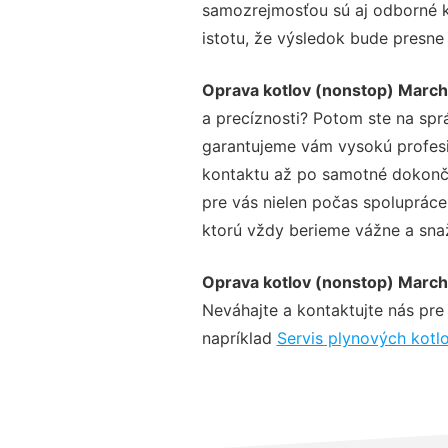
samozrejmosťou sú aj odborné ko
istotu, že výsledok bude presne
Oprava kotlov (nonstop) Marc
a precíznosti? Potom ste na spr
garantujeme vám vysokú profesio
kontaktu až po samotné dokonče
pre vás nielen počas spolupráce,
ktorú vždy berieme vážne a snaží
Oprava kotlov (nonstop) Marc
Neváhajte a kontaktujte nás pre v
napríklad
Servis plynových kot