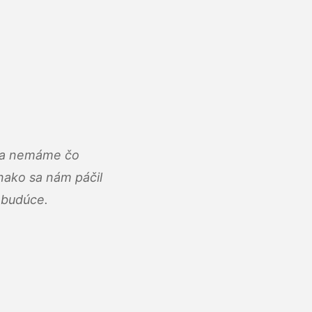
u a nemáme čo
ako sa nám páčil
abudúce.