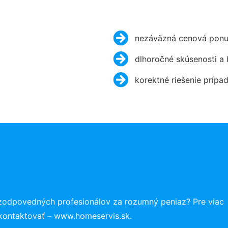
nezáväzná cenová ponu
dlhoročné skúsenosti a
korektné riešenie prípa
zodpovedných profesionálov za rozumný peniaz? Pre viac
 kontaktovať – www.homeservis.sk.