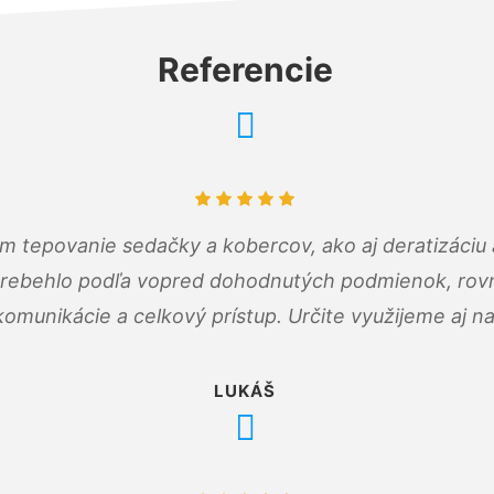
Referencie
ám tepovanie sedačky a kobercov, ako aj deratizáci
prebehlo podľa vopred dohodnutých podmienok, rovn
omunikácie a celkový prístup. Určite využijeme aj n
LUKÁŠ