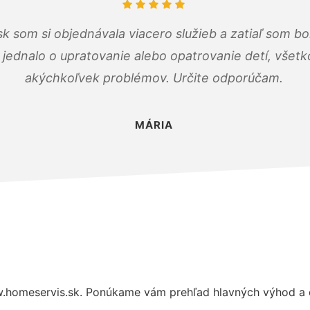
k som si objednávala viacero služieb a zatiaľ som b
a jednalo o upratovanie alebo opatrovanie detí, všet
akýchkoľvek problémov. Určite odporúčam.
MÁRIA
.homeservis.sk. Ponúkame vám prehľad hlavných výhod a d