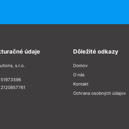
kturačné údaje
Dôležité odkazy
utions, s.r.o.
Domov
O nás
: 51973596
Kontakt
 2120857761
Ochrana osobných údajov