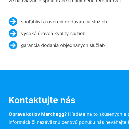
že nadviazanie spolupráce s nami nebudete ľutovať.
spoľahliví a overení dodávatelia služieb
vysoká úroveň kvality služieb
garancia dodania objednaných služieb
Kontaktujte nás
Oprava kotlov Marchegg?
Hľadáte na to skúsených a 
informácií či nezáväznú cenovú ponuku nás neváhajte