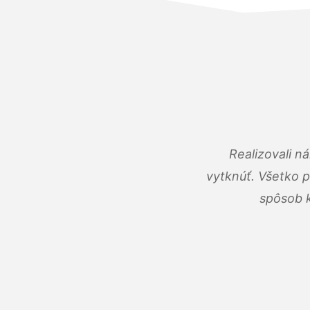
Realizovali n
vytknúť. Všetko 
spôsob k