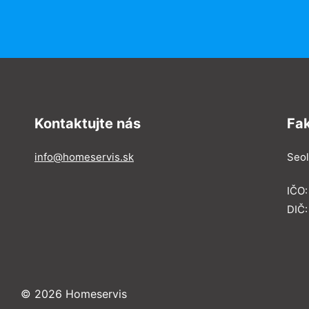
Kontaktujte nás
Fa
info@homeservis.sk
Seol
IČO
DIČ:
© 2026 Homeservis