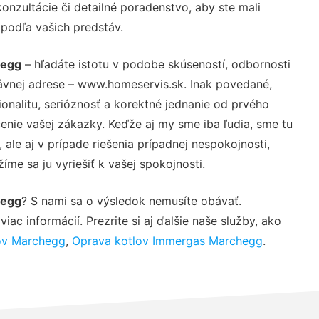
nzultácie či detailné poradenstvo, aby ste mali
 podľa vašich predstáv.
hegg
– hľadáte istotu v podobe skúseností, odbornosti
ávnej adrese – www.homeservis.sk. Inak povedané,
nalitu, serióznosť a korektné jednanie od prvého
nie vašej zákazky. Keďže aj my sme iba ľudia, sme tu
 ale aj v prípade riešenia prípadnej nespokojnosti,
me sa ju vyriešiť k vašej spokojnosti.
hegg
? S nami sa o výsledok nemusíte obávať.
iac informácií. Prezrite si aj ďalšie naše služby, ako
lov Marchegg
,
Oprava kotlov Immergas Marchegg
.