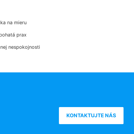
ka na mieru
 bohatá prax
dnej nespokojnosti
KONTAKTUJTE NÁS