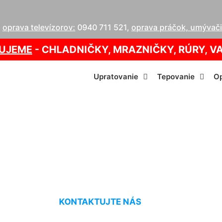
,
oprava televízorov:
0940 711 521
,
oprava práčok, umývačie
UJEME
- CHLADNIČKY, MRAZNIČKY, RÚRY, V
Upratovanie
Tepovanie
Op
ava kotla Marche
KONTAKTUJTE NÁS