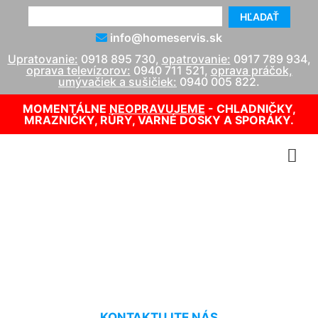
HĽADAŤ
info@homeservis.sk
Upratovanie:
0918 895 730
,
opatrovanie:
0917 789 934
,
oprava televízorov:
0940 711 521
,
oprava práčok,
umývačiek a sušičiek:
0940 005 822
.
MOMENTÁLNE
NEOPRAVUJEME
- CHLADNIČKY,
MRAZNIČKY, RÚRY, VARNÉ DOSKY A SPORÁKY.
Oprava kotlov Protherm
Devínska Nová Ves
KONTAKTUJTE NÁS