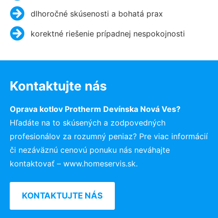
dlhoročné skúsenosti a bohatá prax
korektné riešenie prípadnej nespokojnosti
Kontaktujte nás
Oprava kotlov Protherm Devínska Nová Ves?
Hľadáte na to skúsených a zodpovedných
profesionálov za rozumný peniaz? Pre viac informácií
či nezáväznú cenovú ponuku nás neváhajte
kontaktovať – www.homeservis.sk.
KONTAKTUJTE NÁS