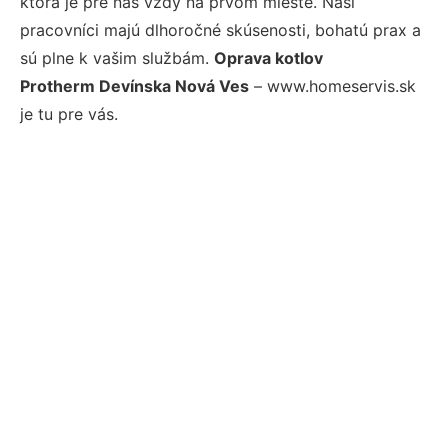
ktorá je pre nás vždy na prvom mieste. Naši
pracovníci majú dlhoročné skúsenosti, bohatú prax a
sú plne k vašim službám.
Oprava kotlov
Protherm Devínska Nová Ves
– www.homeservis.sk
je tu pre vás.