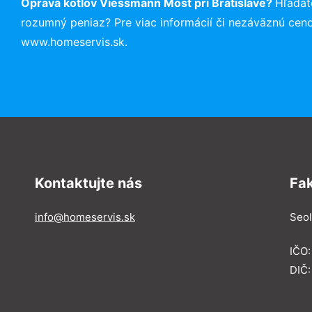
Oprava kotlov Viessmann Most pri Bratislave?
Hľadát
rozumný peniaz? Pre viac informácií či nezáväznú cen
www.homeservis.sk.
Kontaktujte nás
Fa
info@homeservis.sk
Seol
IČO
DIČ: