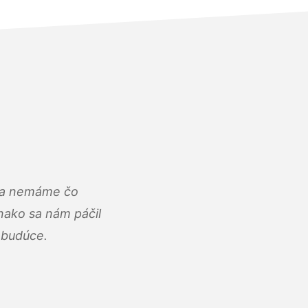
u a nemáme čo
ako sa nám páčil
abudúce.