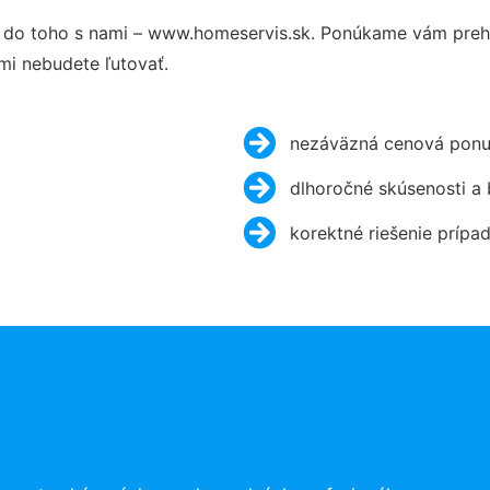
do toho s nami – www.homeservis.sk. Ponúkame vám prehľ
mi nebudete ľutovať.
nezáväzná cenová ponu
dlhoročné skúsenosti a
korektné riešenie prípa