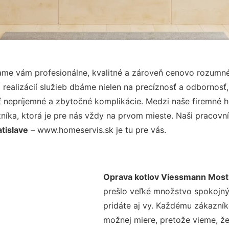
me vám profesionálne, kvalitné a zároveň cenovo rozumné 
realizácií služieb dbáme nielen na precíznosť a odbornosť,
nepríjemné a zbytočné komplikácie. Medzi naše firemné hod
ka, ktorá je pre nás vždy na prvom mieste. Naši pracovníc
tislave
– www.homeservis.sk je tu pre vás.
Oprava kotlov Viessmann Most p
prešlo veľké množstvo spokojný
pridáte aj vy. Každému zákazník
možnej miere, pretože vieme, ž