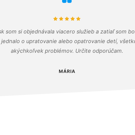
k som si objednávala viacero služieb a zatiaľ som b
a jednalo o upratovanie alebo opatrovanie detí, všet
akýchkoľvek problémov. Určite odporúčam.
MÁRIA