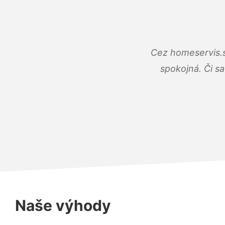
Cez homeservis.s
spokojná. Či s
Naše výhody