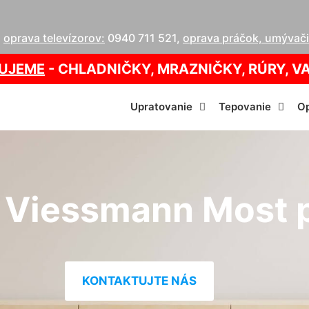
,
oprava televízorov:
0940 711 521
,
oprava práčok, umývačie
UJEME
- CHLADNIČKY, MRAZNIČKY, RÚRY, V
Upratovanie
Tepovanie
Op
 Viessmann Most pr
KONTAKTUJTE NÁS