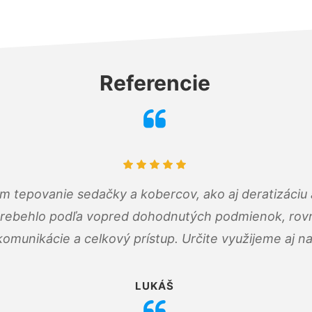
Referencie
ám tepovanie sedačky a kobercov, ako aj deratizáci
prebehlo podľa vopred dohodnutých podmienok, rovn
omunikácie a celkový prístup. Určite využijeme aj n
LUKÁŠ