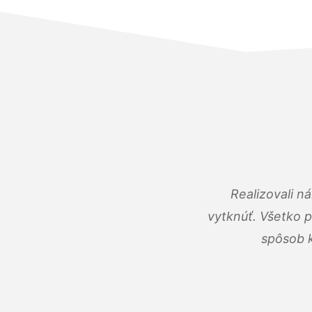
Realizovali n
vytknúť. Všetko 
spôsob k