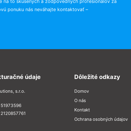
e na to skúsených a zodpovedných profesionálov za
ovú ponuku nás neváhajte kontaktovať –
kturačné údaje
Dôležité odkazy
utions, s.r.o.
Domov
O nás
: 51973596
Kontakt
 2120857761
Ochrana osobných údajov