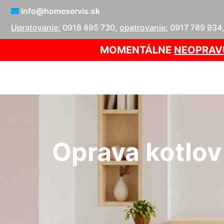
info@homeservis.sk
Upratovanie:
0918 895 730
,
opatrovanie:
0917 789 934
MOMENTÁLNE
NEOPRAV
Oprava kotlov