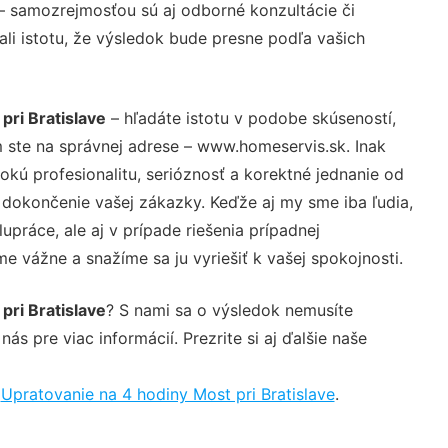
– samozrejmosťou sú aj odborné konzultácie či
ali istotu, že výsledok bude presne podľa vašich
ri Bratislave
– hľadáte istotu v podobe skúseností,
 ste na správnej adrese – www.homeservis.sk. Inak
ú profesionalitu, serióznosť a korektné jednanie od
dokončenie vašej zákazky. Keďže aj my sme iba ľudia,
upráce, ale aj v prípade riešenia prípadnej
e vážne a snažíme sa ju vyriešiť k vašej spokojnosti.
ri Bratislave
? S nami sa o výsledok nemusíte
ás pre viac informácií. Prezrite si aj ďalšie naše
,
Upratovanie na 4 hodiny Most pri Bratislave
.