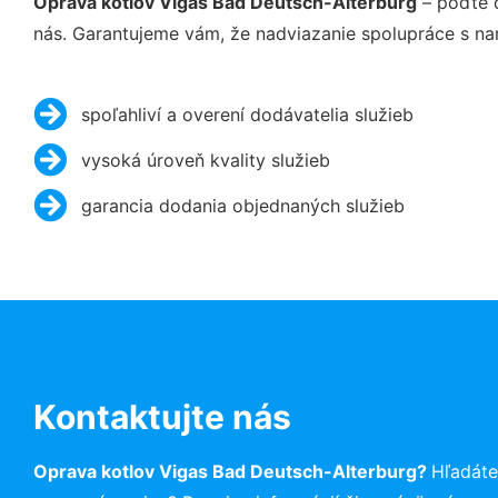
Oprava kotlov Vigas Bad Deutsch-Alterburg
– poďte 
nás. Garantujeme vám, že nadviazanie spolupráce s na
spoľahliví a overení dodávatelia služieb
vysoká úroveň kvality služieb
garancia dodania objednaných služieb
Kontaktujte nás
Oprava kotlov Vigas Bad Deutsch-Alterburg?
Hľadáte