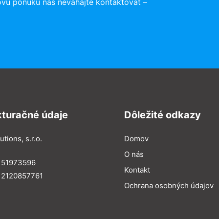
ovú ponuku nás neváhajte kontaktovať –
kturačné údaje
Dôležité odkazy
utions, s.r.o.
Domov
O nás
: 51973596
Kontakt
 2120857761
Ochrana osobných údajov