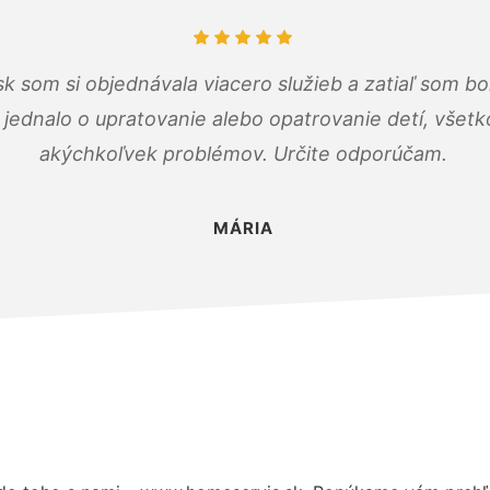
k som si objednávala viacero služieb a zatiaľ som b
a jednalo o upratovanie alebo opatrovanie detí, všet
akýchkoľvek problémov. Určite odporúčam.
MÁRIA