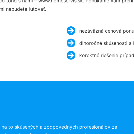
do toho s nami – www.homeservis.sk. Ponúkame vám prehľa
mi nebudete ľutovať.
nezáväzná cenová ponu
dlhoročné skúsenosti a
korektné riešenie prípa
 na to skúsených a zodpovedných profesionálov za