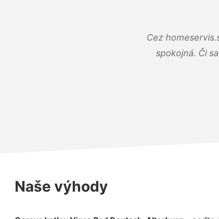
Cez homeservis.s
spokojná. Či s
Naše výhody