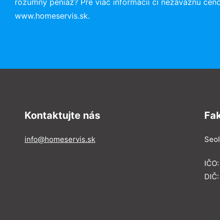
rozumný peniaz? Pre viac informácií či nezáväznú cen
www.homeservis.sk.
Kontaktujte nás
Fa
info@homeservis.sk
Seol
IČO
DIČ: