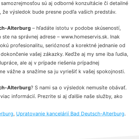
 samozrejmosťou sú aj odborné konzultácie či detailné
u, že výsledok bude presne podľa vašich predstáv.
ch-Alterburg
– hľadáte istotu v podobe skúseností,
 ste na správnej adrese – www.homeservis.sk. Inak
ú profesionalitu, serióznosť a korektné jednanie od
dokončenie vašej zákazky. Keďže aj my sme iba ľudia,
upráce, ale aj v prípade riešenia prípadnej
e vážne a snažíme sa ju vyriešiť k vašej spokojnosti.
ch-Alterburg
? S nami sa o výsledok nemusíte obávať.
iac informácií. Prezrite si aj ďalšie naše služby, ako
erburg
,
Upratovanie kancelárií Bad Deutsch-Alterburg
.