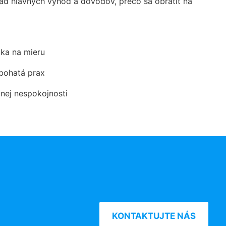
d hlavných výhod a dôvodov, prečo sa obrátiť na
ka na mieru
 bohatá prax
dnej nespokojnosti
KONTAKTUJTE NÁS