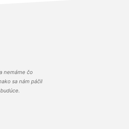
u a nemáme čo
ako sa nám páčil
abudúce.