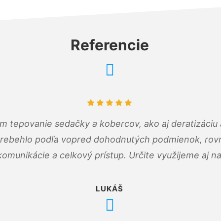
Referencie
ám tepovanie sedačky a kobercov, ako aj deratizáci
prebehlo podľa vopred dohodnutých podmienok, rovn
omunikácie a celkový prístup. Určite využijeme aj n
LUKÁŠ