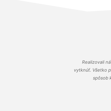
Realizovali n
vytknúť. Všetko 
spôsob k