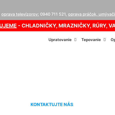
,
oprava televízorov:
0940 711 521
,
oprava práčok, umývačie
UJEME
- CHLADNIČKY, MRAZNIČKY, RÚRY, V
Upratovanie
Tepovanie
Op
v Vigas Bad Deuts
KONTAKTUJTE NÁS