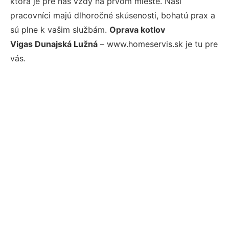
ktorá je pre nás vždy na prvom mieste. Naši
pracovníci majú dlhoročné skúsenosti, bohatú prax a
sú plne k vašim službám.
Oprava kotlov
Vigas Dunajská Lužná
– www.homeservis.sk je tu pre
vás.