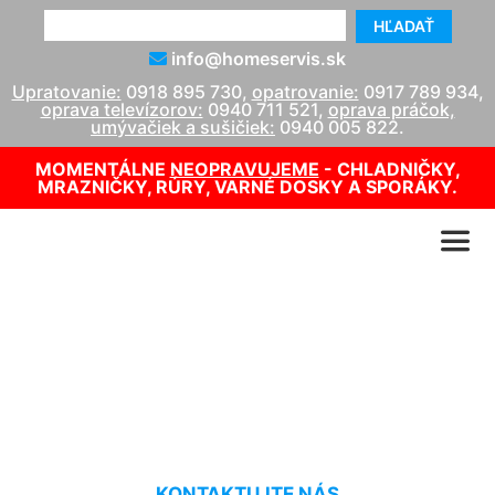
HĽADAŤ
info@homeservis.sk
Upratovanie:
0918 895 730
,
opatrovanie:
0917 789 934
,
oprava televízorov:
0940 711 521
,
oprava práčok,
umývačiek a sušičiek:
0940 005 822
.
MOMENTÁLNE
NEOPRAVUJEME
- CHLADNIČKY,
MRAZNIČKY, RÚRY, VARNÉ DOSKY A SPORÁKY.
Oprava kotlov Vigas
Dunajská Lužná
KONTAKTUJTE NÁS