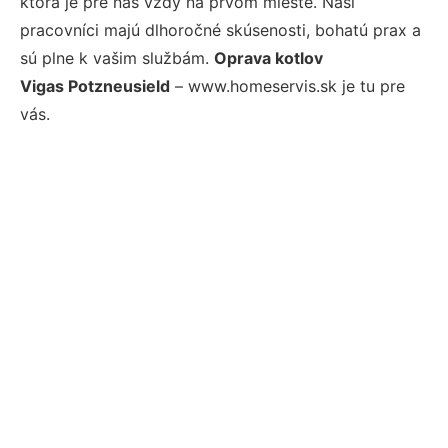
ktorá je pre nás vždy na prvom mieste. Naši
pracovníci majú dlhoročné skúsenosti, bohatú prax a
sú plne k vašim službám.
Oprava kotlov
Vigas Potzneusield
– www.homeservis.sk je tu pre
vás.