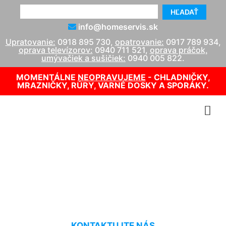
HĽADAŤ
info@homeservis.sk
Upratovanie:
0918 895 730
,
opatrovanie:
0917 789 934
,
oprava televízorov:
0940 711 521
,
oprava práčok,
umývačiek a sušičiek:
0940 005 822
.
MOMENTÁLNE
NEOPRAVUJEME
- CHLADNIČKY,
MRAZNIČKY, RÚRY, VARNÉ DOSKY A SPORÁKY.
Oprava kotlov Vigas
Potzneusield
KONTAKTUJTE NÁS