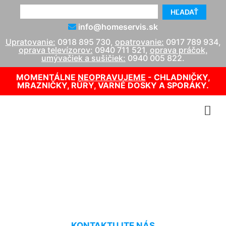
HĽADAŤ
info@homeservis.sk
Upratovanie:
0918 895 730
,
opatrovanie:
0917 789 934
,
oprava televízorov:
0940 711 521
,
oprava práčok,
umývačiek a sušičiek:
0940 005 822
.
MOMENTÁLNE
NEOPRAVUJEME
- CHLADNIČKY,
MRAZNIČKY, RÚRY, VARNÉ DOSKY A SPORÁKY.
Oprava LCD TV cena
Borinka
KONTAKTUJTE NÁS