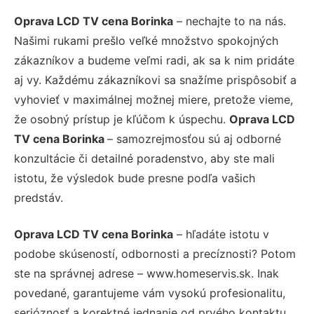
Oprava LCD TV cena Borinka
– nechajte to na nás.
Našimi rukami prešlo veľké množstvo spokojných
zákazníkov a budeme veľmi radi, ak sa k nim pridáte
aj vy. Každému zákazníkovi sa snažíme prispôsobiť a
vyhovieť v maximálnej možnej miere, pretože vieme,
že osobný prístup je kľúčom k úspechu.
Oprava LCD
TV cena Borinka
– samozrejmosťou sú aj odborné
konzultácie či detailné poradenstvo, aby ste mali
istotu, že výsledok bude presne podľa vašich
predstáv.
Oprava LCD TV cena Borinka
– hľadáte istotu v
podobe skúseností, odbornosti a precíznosti? Potom
ste na správnej adrese – www.homeservis.sk. Inak
povedané, garantujeme vám vysokú profesionalitu,
serióznosť a korektné jednanie od prvého kontaktu