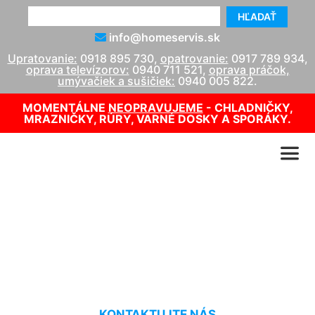
HĽADAŤ
info@homeservis.sk
Upratovanie:
0918 895 730
,
opatrovanie:
0917 789 934
,
oprava televízorov:
0940 711 521
,
oprava práčok,
umývačiek a sušičiek:
0940 005 822
.
MOMENTÁLNE
NEOPRAVUJEME
- CHLADNIČKY,
MRAZNIČKY, RÚRY, VARNÉ DOSKY A SPORÁKY.
Oprava LCD TV cena Most
pri Bratislave
KONTAKTUJTE NÁS