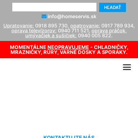
HĽADAŤ
info@homeservis.sk
Upratovanie:
0918 895 730
,
opatrovanie:
0917 789 934
,
oprava televízorov:
0940 711 521
,
oprava práčok,
umývačiek a sušičiek:
0940 005 822
.
MOMENTÁLNE
NEOPRAVUJEME
- CHLADNIČKY,
MRAZNIČKY, RÚRY, VARNÉ DOSKY A SPORÁKY.
Opravy plynových kotlov
Protherm Markthof
KONTAKTUJTE NÁS