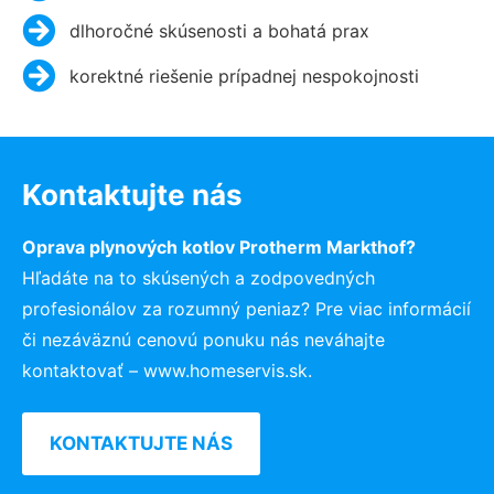
dlhoročné skúsenosti a bohatá prax
korektné riešenie prípadnej nespokojnosti
Kontaktujte nás
Oprava plynových kotlov Protherm Markthof?
Hľadáte na to skúsených a zodpovedných
profesionálov za rozumný peniaz? Pre viac informácií
či nezáväznú cenovú ponuku nás neváhajte
kontaktovať – www.homeservis.sk.
KONTAKTUJTE NÁS