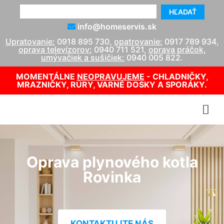
HĽADAŤ
info@homeservis.sk
Upratovanie:
0918 895 730
,
opatrovanie:
0917 789 934
,
oprava televízorov:
0940 711 521
,
oprava práčok,
umývačiek a sušičiek:
0940 005 822
.
MOMENTÁLNE
NEOPRAVUJEME
- CHLADNIČKY,
MRAZNIČKY, RÚRY, VARNÉ DOSKY A SPORÁKY.
Oprava plynového kotla
Rovinka
KONTAKTUJTE NÁS