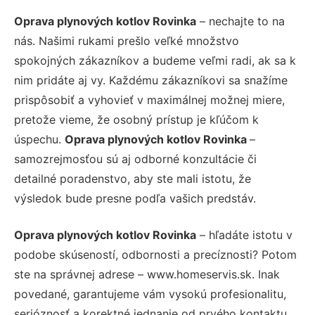
Oprava plynových kotlov Rovinka
– nechajte to na
nás. Našimi rukami prešlo veľké množstvo
spokojných zákazníkov a budeme veľmi radi, ak sa k
nim pridáte aj vy. Každému zákazníkovi sa snažíme
prispôsobiť a vyhovieť v maximálnej možnej miere,
pretože vieme, že osobný prístup je kľúčom k
úspechu.
Oprava plynových kotlov Rovinka
–
samozrejmosťou sú aj odborné konzultácie či
detailné poradenstvo, aby ste mali istotu, že
výsledok bude presne podľa vašich predstáv.
Oprava plynových kotlov Rovinka
– hľadáte istotu v
podobe skúseností, odbornosti a precíznosti? Potom
ste na správnej adrese – www.homeservis.sk. Inak
povedané, garantujeme vám vysokú profesionalitu,
serióznosť a korektné jednanie od prvého kontaktu