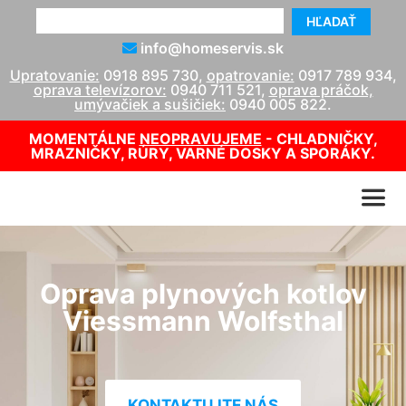
HĽADAŤ
info@homeservis.sk
Upratovanie:
0918 895 730
,
opatrovanie:
0917 789 934
,
oprava televízorov:
0940 711 521
,
oprava práčok,
umývačiek a sušičiek:
0940 005 822
.
MOMENTÁLNE
NEOPRAVUJEME
- CHLADNIČKY,
MRAZNIČKY, RÚRY, VARNÉ DOSKY A SPORÁKY.
Oprava plynových kotlov
Viessmann Wolfsthal
KONTAKTUJTE NÁS