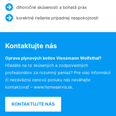
dlhoročné skúsenosti a bohatá prax
korektné riešenie prípadnej nespokojnosti
Kontaktujte nás
Oprava plynových kotlov Viessmann Wolfsthal?
Hľadáte na to skúsených a zodpovedných
profesionálov za rozumný peniaz? Pre viac informácií
či nezáväznú cenovú ponuku nás neváhajte
kontaktovať – www.homeservis.sk.
KONTAKTUJTE NÁS