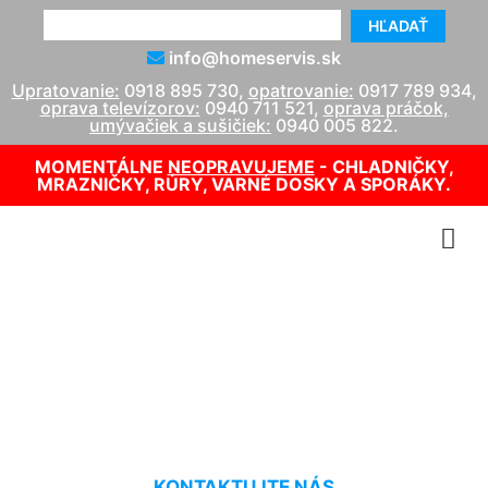
HĽADAŤ
info@homeservis.sk
Upratovanie:
0918 895 730
,
opatrovanie:
0917 789 934
,
oprava televízorov:
0940 711 521
,
oprava práčok,
umývačiek a sušičiek:
0940 005 822
.
MOMENTÁLNE
NEOPRAVUJEME
- CHLADNIČKY,
MRAZNIČKY, RÚRY, VARNÉ DOSKY A SPORÁKY.
Oprava podsvietenia TV
cena Nová Dedinka
KONTAKTUJTE NÁS