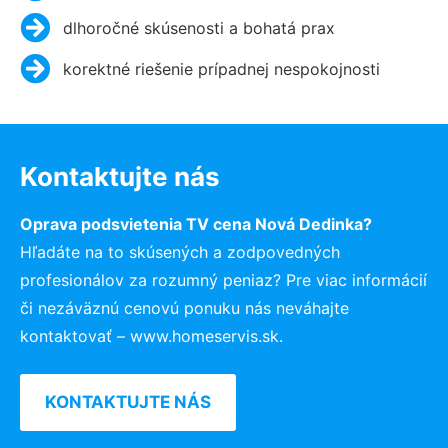
dlhoročné skúsenosti a bohatá prax
korektné riešenie prípadnej nespokojnosti
Kontaktujte nás
Oprava podsvietenia TV cena Nová Dedinka?
Hľadáte na to skúsených a zodpovedných
profesionálov za rozumný peniaz? Pre viac informácií
či nezáväznú cenovú ponuku nás neváhajte
kontaktovať – www.homeservis.sk.
KONTAKTUJTE NÁS