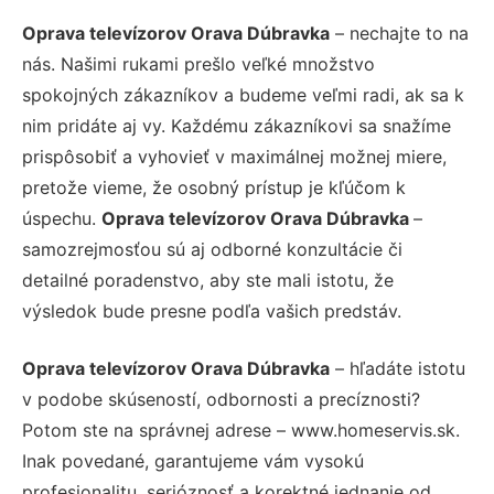
Oprava televízorov Orava Dúbravka
– nechajte to na
nás. Našimi rukami prešlo veľké množstvo
spokojných zákazníkov a budeme veľmi radi, ak sa k
nim pridáte aj vy. Každému zákazníkovi sa snažíme
prispôsobiť a vyhovieť v maximálnej možnej miere,
pretože vieme, že osobný prístup je kľúčom k
úspechu.
Oprava televízorov Orava Dúbravka
–
samozrejmosťou sú aj odborné konzultácie či
detailné poradenstvo, aby ste mali istotu, že
výsledok bude presne podľa vašich predstáv.
Oprava televízorov Orava Dúbravka
– hľadáte istotu
v podobe skúseností, odbornosti a precíznosti?
Potom ste na správnej adrese – www.homeservis.sk.
Inak povedané, garantujeme vám vysokú
profesionalitu, serióznosť a korektné jednanie od