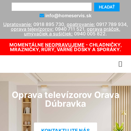
HĽADAŤ
info@homeservis.sk
Upratovanie:
0918 895 730
,
opatrovanie:
0917 789 934
,
oprava televízorov:
0940 711 521
,
oprava práčok,
umývačiek a sušičiek:
0940 005 822
.
MOMENTÁLNE
NEOPRAVUJEME
- CHLADNIČKY,
MRAZNIČKY, RÚRY, VARNÉ DOSKY A SPORÁKY.
Oprava televízorov Orava
Dúbravka
KONTAKTUJTE NÁS