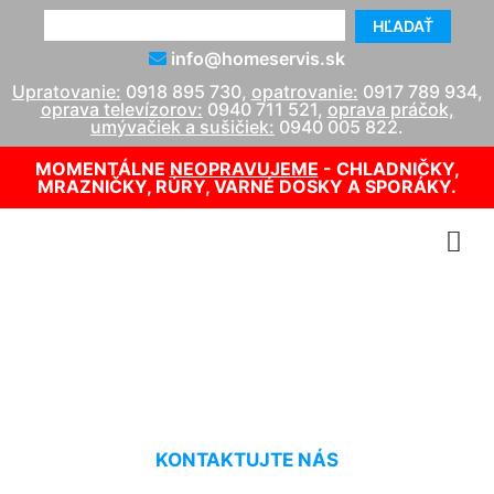
HĽADAŤ
info@homeservis.sk
Upratovanie:
0918 895 730
,
opatrovanie:
0917 789 934
,
oprava televízorov:
0940 711 521
,
oprava práčok,
umývačiek a sušičiek:
0940 005 822
.
MOMENTÁLNE
NEOPRAVUJEME
- CHLADNIČKY,
MRAZNIČKY, RÚRY, VARNÉ DOSKY A SPORÁKY.
Oprava TV Philips Kittsee
KONTAKTUJTE NÁS