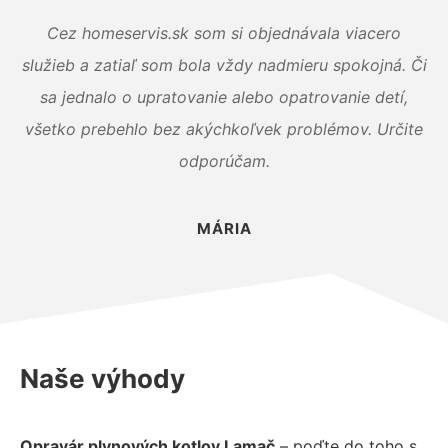
Cez homeservis.sk som si objednávala viacero
služieb a zatiaľ som bola vždy nadmieru spokojná. Či
sa jednalo o upratovanie alebo opatrovanie detí,
všetko prebehlo bez akýchkoľvek problémov. Určite
odporúčam.
MÁRIA
Naše výhody
Opravár plynových kotlov Lamač
– poďte do toho s