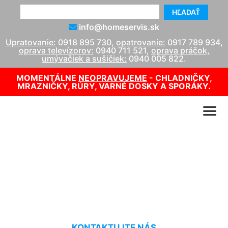
HĽADAŤ
info@homeservis.sk
Upratovanie:
0918 895 730
,
opatrovanie:
0917 789 934
,
oprava televízorov:
0940 711 521
,
oprava práčok,
umývačiek a sušičiek:
0940 005 822
.
MOMENTÁLNE
NEOPRAVUJEME
- CHLADNIČKY,
MRAZNIČKY, RÚRY, VARNÉ DOSKY A SPORÁKY.
Opravár plynových kotlov
Lamač
KONTAKTUJTE NÁS