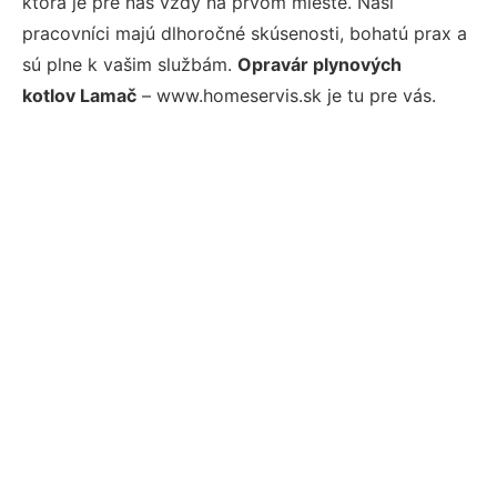
ktorá je pre nás vždy na prvom mieste. Naši
pracovníci majú dlhoročné skúsenosti, bohatú prax a
sú plne k vašim službám.
Opravár plynových
kotlov Lamač
– www.homeservis.sk je tu pre vás.