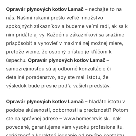
Opravár plynových kotlov Lamač
– nechajte to na
nás. Našimi rukami prešlo veľké množstvo
spokojných zákazníkov a budeme veľmi radi, ak sa k
nim pridáte aj vy. Každému zákazníkovi sa snažíme
prispôsobiť a vyhovieť v maximálnej možnej miere,
pretože vieme, že osobný prístup je kľúčom k
úspechu.
Opravár plynových kotlov Lamač
–
samozrejmosťou sú aj odborné konzultácie či
detailné poradenstvo, aby ste mali istotu, že
výsledok bude presne podľa vašich predstáv.
Opravár plynových kotlov Lamač
– hľadáte istotu v
podobe skúseností, odbornosti a precíznosti? Potom
ste na správnej adrese – www.homeservis.sk. Inak
povedané, garantujeme vám vysokú profesionalitu,
serióznosť a korektné jednanie od prvého kontaktu