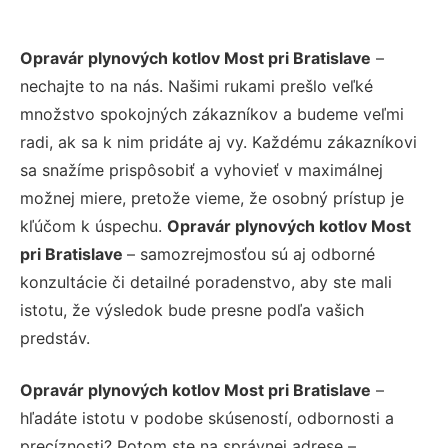
Opravár plynových kotlov Most pri Bratislave
–
nechajte to na nás. Našimi rukami prešlo veľké
množstvo spokojných zákazníkov a budeme veľmi
radi, ak sa k nim pridáte aj vy. Každému zákazníkovi
sa snažíme prispôsobiť a vyhovieť v maximálnej
možnej miere, pretože vieme, že osobný prístup je
kľúčom k úspechu.
Opravár plynových kotlov Most
pri Bratislave
– samozrejmosťou sú aj odborné
konzultácie či detailné poradenstvo, aby ste mali
istotu, že výsledok bude presne podľa vašich
predstáv.
Opravár plynových kotlov Most pri Bratislave
–
hľadáte istotu v podobe skúseností, odbornosti a
precíznosti? Potom ste na správnej adrese –