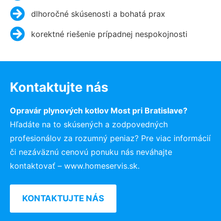
dlhoročné skúsenosti a bohatá prax
korektné riešenie prípadnej nespokojnosti
Kontaktujte nás
Opravár plynových kotlov Most pri Bratislave?
Hľadáte na to skúsených a zodpovedných
profesionálov za rozumný peniaz? Pre viac informácií
či nezáväznú cenovú ponuku nás neváhajte
kontaktovať – www.homeservis.sk.
KONTAKTUJTE NÁS