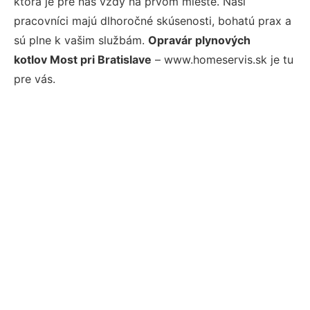
ktorá je pre nás vždy na prvom mieste. Naši
pracovníci majú dlhoročné skúsenosti, bohatú prax a
sú plne k vašim službám.
Opravár plynových
kotlov Most pri Bratislave
– www.homeservis.sk je tu
pre vás.