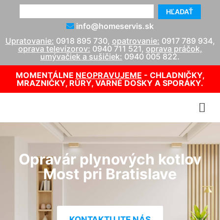
HĽADAŤ
info@homeservis.sk
Upratovanie:
0918 895 730
,
opatrovanie:
0917 789 934
,
oprava televízorov:
0940 711 521
,
oprava práčok,
umývačiek a sušičiek:
0940 005 822
.
MOMENTÁLNE
NEOPRAVUJEME
- CHLADNIČKY,
MRAZNIČKY, RÚRY, VARNÉ DOSKY A SPORÁKY.
Opravár plynových kotlov
Most pri Bratislave
KONTAKTUJTE NÁS