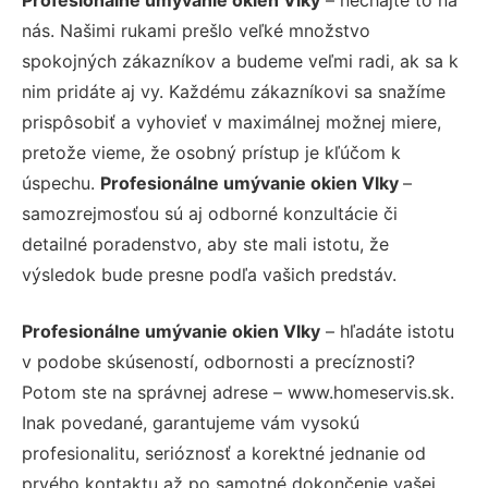
nás. Našimi rukami prešlo veľké množstvo
spokojných zákazníkov a budeme veľmi radi, ak sa k
nim pridáte aj vy. Každému zákazníkovi sa snažíme
prispôsobiť a vyhovieť v maximálnej možnej miere,
pretože vieme, že osobný prístup je kľúčom k
úspechu.
Profesionálne umývanie okien Vlky
–
samozrejmosťou sú aj odborné konzultácie či
detailné poradenstvo, aby ste mali istotu, že
výsledok bude presne podľa vašich predstáv.
Profesionálne umývanie okien Vlky
– hľadáte istotu
v podobe skúseností, odbornosti a precíznosti?
Potom ste na správnej adrese – www.homeservis.sk.
Inak povedané, garantujeme vám vysokú
profesionalitu, serióznosť a korektné jednanie od
prvého kontaktu až po samotné dokončenie vašej