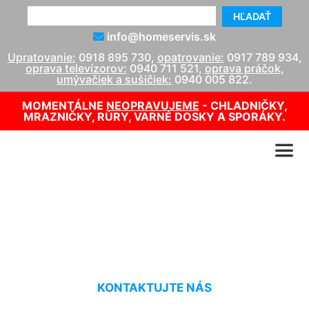
HĽADAŤ
info@homeservis.sk
Upratovanie:
0918 895 730
,
opatrovanie:
0917 789 934
,
oprava televízorov:
0940 711 521
,
oprava práčok,
umývačiek a sušičiek:
0940 005 822
.
MOMENTÁLNE
NEOPRAVUJEME
- CHLADNIČKY,
MRAZNIČKY, RÚRY, VARNÉ DOSKY A SPORÁKY.
Čistenie okien Vlky
KONTAKTUJTE NÁS