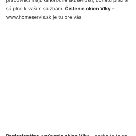
sú plne k vašim službám.
Čistenie okien Vlky
–
www.homeservis.sk je tu pre vás.
Profesionálne umývanie okien Vlky
– nechajte to na