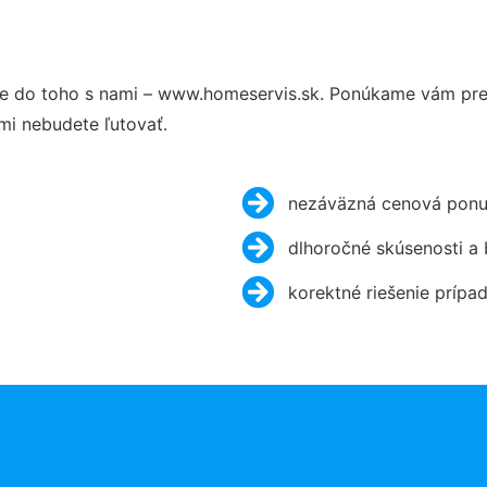
e do toho s nami – www.homeservis.sk. Ponúkame vám preh
mi nebudete ľutovať.
nezáväzná cenová ponu
dlhoročné skúsenosti a
korektné riešenie prípa