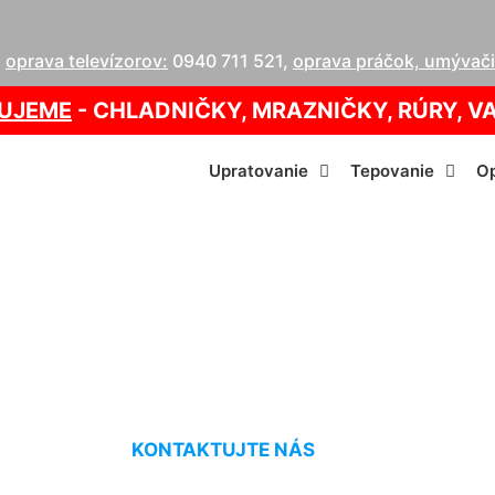
,
oprava televízorov:
0940 711 521
,
oprava práčok, umývačie
UJEME
- CHLADNIČKY, MRAZNIČKY, RÚRY, V
Upratovanie
Tepovanie
Op
ie kobercov Deuts
KONTAKTUJTE NÁS