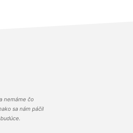
u a nemáme čo
ako sa nám páčil
abudúce.