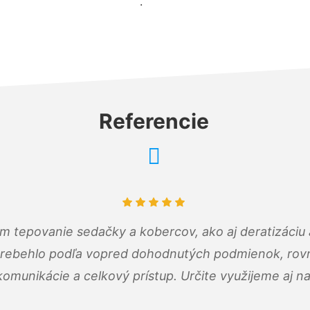
.
Referencie
ám tepovanie sedačky a kobercov, ako aj deratizáci
prebehlo podľa vopred dohodnutých podmienok, rovn
omunikácie a celkový prístup. Určite využijeme aj n