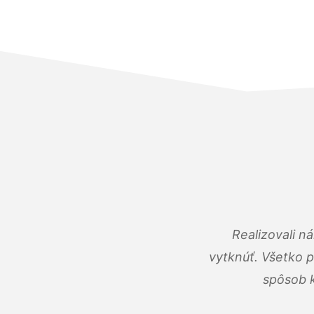
Realizovali n
vytknúť. Všetko 
spôsob k