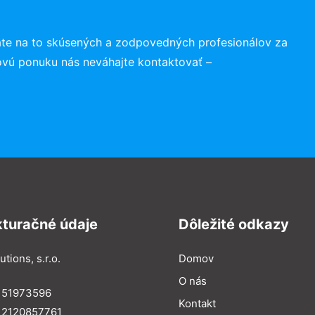
te na to skúsených a zodpovedných profesionálov za
ovú ponuku nás neváhajte kontaktovať –
kturačné údaje
Dôležité odkazy
utions, s.r.o.
Domov
O nás
: 51973596
Kontakt
 2120857761