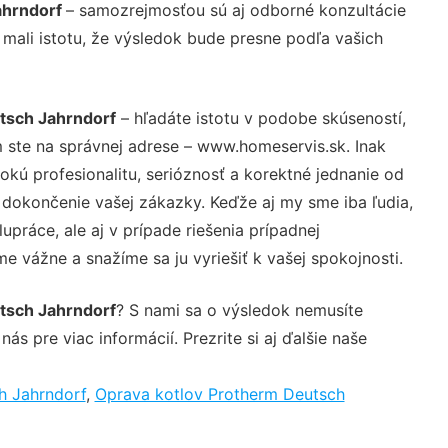
ahrndorf
– samozrejmosťou sú aj odborné konzultácie
 mali istotu, že výsledok bude presne podľa vašich
tsch Jahrndorf
– hľadáte istotu v podobe skúseností,
 ste na správnej adrese – www.homeservis.sk. Inak
ú profesionalitu, serióznosť a korektné jednanie od
dokončenie vašej zákazky. Keďže aj my sme iba ľudia,
upráce, ale aj v prípade riešenia prípadnej
e vážne a snažíme sa ju vyriešiť k vašej spokojnosti.
tsch Jahrndorf
? S nami sa o výsledok nemusíte
ás pre viac informácií. Prezrite si aj ďalšie naše
h Jahrndorf
,
Oprava kotlov Protherm Deutsch