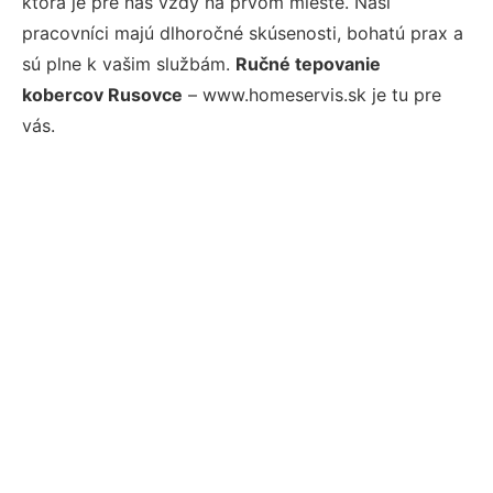
ktorá je pre nás vždy na prvom mieste. Naši
pracovníci majú dlhoročné skúsenosti, bohatú prax a
sú plne k vašim službám.
Ručné tepovanie
kobercov Rusovce
– www.homeservis.sk je tu pre
vás.