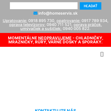
HĽADAŤ
info@homeservis.sk
Upratovanie:
0918 895 730
,
opatrovanie:
0917 789 934
,
oprava televízorov:
0940 711 521
,
oprava práčok,
umývačiek a sušičiek:
0940 005 822
.
MOMENTÁLNE
NEOPRAVUJEME
- CHLADNIČKY,
MRAZNIČKY, RÚRY, VARNÉ DOSKY A SPORÁKY.
Ručné tepovanie kobercov
Rusovce
KONTAKTUJTE NÁS