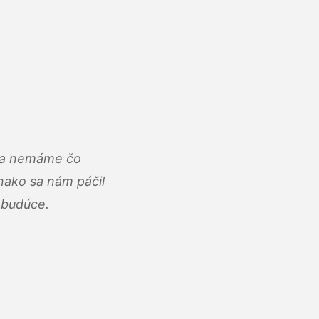
u a nemáme čo
ako sa nám páčil
abudúce.