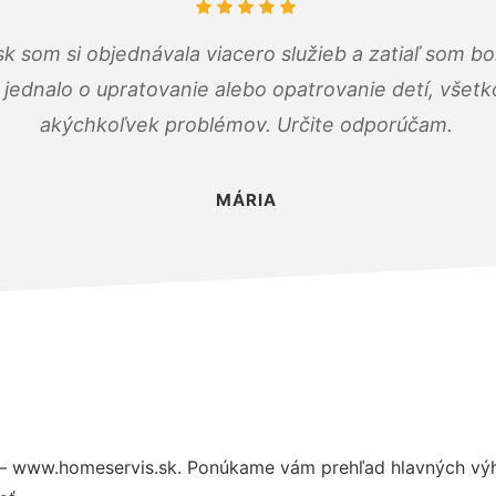
k som si objednávala viacero služieb a zatiaľ som b
a jednalo o upratovanie alebo opatrovanie detí, všet
akýchkoľvek problémov. Určite odporúčam.
MÁRIA
– www.homeservis.sk. Ponúkame vám prehľad hlavných výho