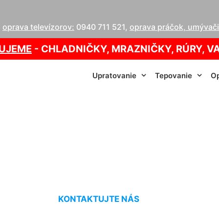
,
oprava televízorov:
0940 711 521
,
oprava práčok, umývačie
UJEME
- CHLADNIČKY, MRAZNIČKY, RÚRY, V
Upratovanie
Tepovanie
Op
 kotla Engelhartst
KONTAKTUJTE NÁS