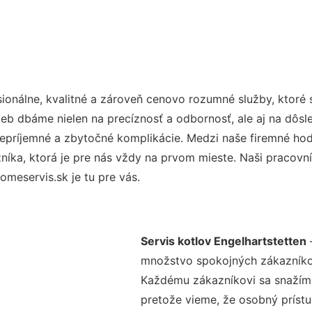
onálne, kvalitné a zároveň cenovo rozumné služby, ktoré
užieb dbáme nielen na precíznosť a odbornosť, ale aj na dôs
ríjemné a zbytočné komplikácie. Medzi naše firemné hodno
ka, ktorá je pre nás vždy na prvom mieste. Naši pracovníc
meservis.sk je tu pre vás.
Servis kotlov Engelhartstetten
–
množstvo spokojných zákazníkov 
Každému zákazníkovi sa snažíme
pretože vieme, že osobný príst