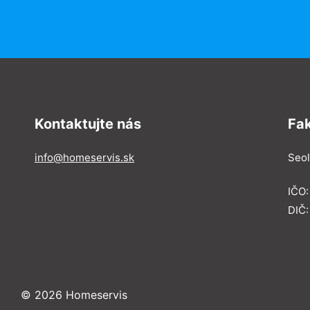
Kontaktujte nás
Fa
info@homeservis.sk
Seol
IČO
DIČ:
© 2026 Homeservis