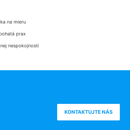
ka na mieru
 bohatá prax
dnej nespokojnosti
KONTAKTUJTE NÁS