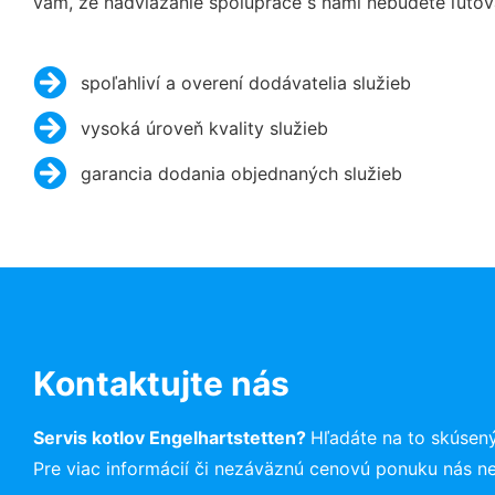
vám, že nadviazanie spolupráce s nami nebudete ľutov
spoľahliví a overení dodávatelia služieb
vysoká úroveň kvality služieb
garancia dodania objednaných služieb
Kontaktujte nás
Servis kotlov Engelhartstetten?
Hľadáte na to skúsen
Pre viac informácií či nezáväznú cenovú ponuku nás n