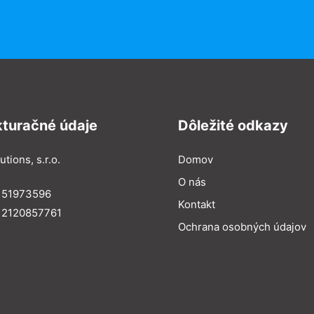
kturačné údaje
Dôležité odkazy
utions, s.r.o.
Domov
O nás
: 51973596
Kontakt
 2120857761
Ochrana osobných údajov