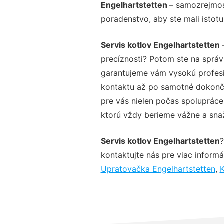
Engelhartstetten
– samozrejmos
poradenstvo, aby ste mali istot
Servis kotlov Engelhartstetten
–
precíznosti? Potom ste na sprá
garantujeme vám vysokú profesio
kontaktu až po samotné dokonče
pre vás nielen počas spolupráce,
ktorú vždy berieme vážne a snaží
Servis kotlov Engelhartstetten
?
kontaktujte nás pre viac informác
Upratovačka Engelhartstetten
,
K