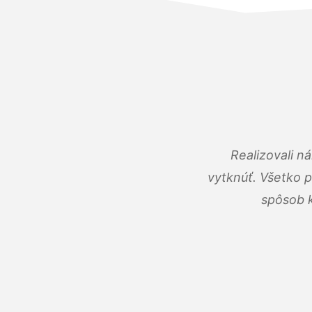
Realizovali n
vytknúť. Všetko 
spôsob k