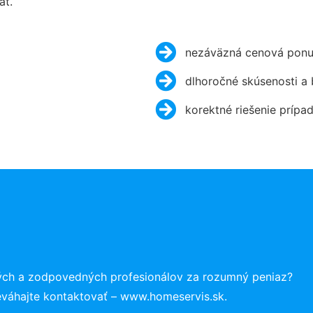
ať.
nezáväzná cenová ponu
dlhoročné skúsenosti a
korektné riešenie prípa
ých a zodpovedných profesionálov za rozumný peniaz?
eváhajte kontaktovať – www.homeservis.sk.