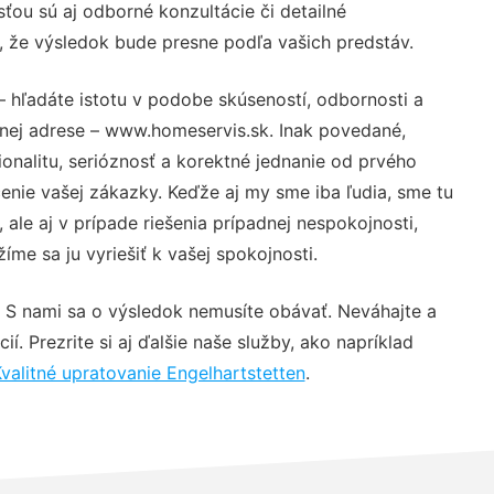
ťou sú aj odborné konzultácie či detailné
u, že výsledok bude presne podľa vašich predstáv.
 hľadáte istotu v podobe skúseností, odbornosti a
vnej adrese – www.homeservis.sk. Inak povedané,
nalitu, serióznosť a korektné jednanie od prvého
nie vašej zákazky. Keďže aj my sme iba ľudia, sme tu
 ale aj v prípade riešenia prípadnej nespokojnosti,
me sa ju vyriešiť k vašej spokojnosti.
 S nami sa o výsledok nemusíte obávať. Neváhajte a
ií. Prezrite si aj ďalšie naše služby, ako napríklad
valitné upratovanie Engelhartstetten
.