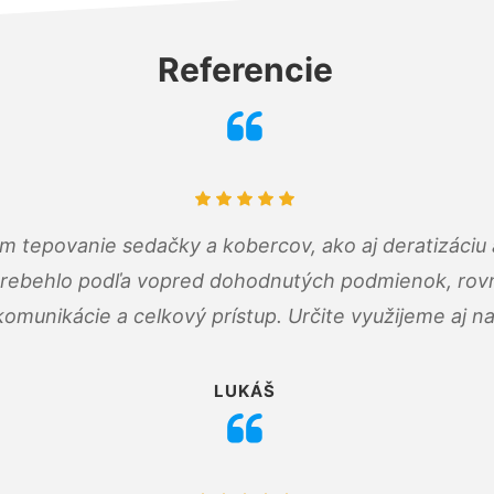
Referencie
ám tepovanie sedačky a kobercov, ako aj deratizáci
prebehlo podľa vopred dohodnutých podmienok, rovn
omunikácie a celkový prístup. Určite využijeme aj n
LUKÁŠ