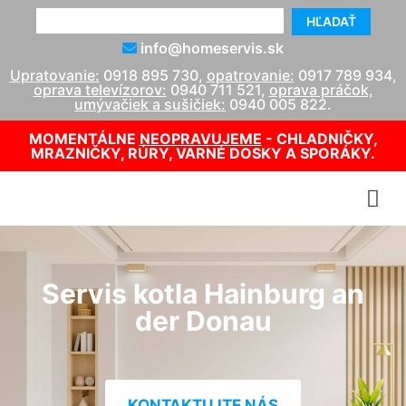
HĽADAŤ
info@homeservis.sk
Upratovanie:
0918 895 730
,
opatrovanie:
0917 789 934
,
oprava televízorov:
0940 711 521
,
oprava práčok,
umývačiek a sušičiek:
0940 005 822
.
MOMENTÁLNE
NEOPRAVUJEME
- CHLADNIČKY,
MRAZNIČKY, RÚRY, VARNÉ DOSKY A SPORÁKY.
Servis kotla Hainburg an
der Donau
KONTAKTUJTE NÁS